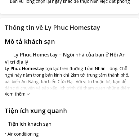
Bạn vui lòng chọn lại ngày khác để thực hiện việc đặt phòng
Thông tin về
Ly Phuc Homestay
Mô tả khách sạn
Ly Phuc Homestay
– Ngôi nhà của bạn ở Hội An
Vị trí địa lý
Ly Phuc Homestay
tọa lạc trên đường Trần Nhân Tông. Chỗ
nghỉ này nằm trong bán kính chỉ 2km tới trung tâm thành phố,
bãi biển An Bàng, bãi biển Cửa Đại. Với vị trí thuận lợi, bạn dễ
dàng di chuyển và sắp xếp lịch trình để tham quan những điểm
Xem thêm
du lịch nổi tiếng ở Hội An.
Đặc điểm khách sạn
Tiện ích xung quanh
Ly Phuc Homestay
là sở hữu của một gia đình địa phương
trong khu vực yên tĩnh. Nhà nghỉ này có kiến trúc hiện đại, khỏe
khoắn. Nội thất và ngoại thất cùng nhiều tiểu tiết ở đây được lựa
Tiện ích khách sạn
chọn tỉ mỉ tạo nên một tổng thể hài hòa.
•
Air conditioning
Trong khuôn viên nhà nghỉ có nhiều tiểu cảnh đẹp. Tất cả tạo