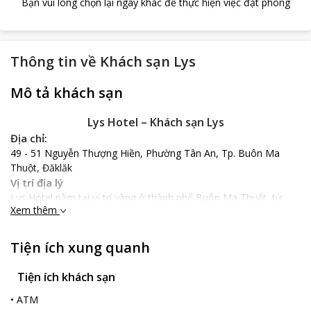
Bạn vui lòng chọn lại ngày khác để thực hiện việc đặt phòng
Thông tin về
Khách sạn Lys
Mô tả khách sạn
Lys Hotel – Khách sạn Lys
Địa chỉ:
49 - 51 Nguyễn Thượng Hiền, Phường Tân An, Tp. Buôn Ma
Thuột, Đăklăk
Vị trí địa lý
Lys Hotel nằm tại vị trí vàng ở thành phố Buôn Ma Thuột, từ
Xem thêm
khách sạn, du khách có thể dễ dàng di chuyển đến các địa điểm
nổi tiếng như làng cà phê Trung Nguyên cách 400 m, buôn Akô
Đhông cách 1.7 km, tham quan nhà tù Buôn Ma Thuột cách 3
Tiện ích xung quanh
km. Ngoài ra, từ sân bay đến khách sạn cũng rất thuận tiện khi
chỉ mất 20 phút đi xe với quãng đường 7 km.
Tiện ích khách sạn
Nổi bật
•
ATM
Lys Hotel mang phong cách Á – u trang nhã, căn phòng nghỉ