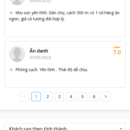
04/05/2022
Khu vực yên tĩnh. Gần chợ, cách 300 m có 1 số hàng ăn
ngon, giá cả tương đối hợp lý.
Ẩn danh
7.0
03/05/2022
Phòng sạch. Yên tĩnh . Thái độ dễ chịu.
1
2
3
4
5
6