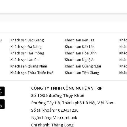
rong ngày.
 lịch hút khách gần khách sạn:
 của
Mai Am Guest House
tọa lạc có rất nhiều điểm vui chơi, tham
u bệnh về da và khớp vì bùn có nhiều chất khoáng ở trong đó; hoặc
ng tâm lặn Jibe's Bar và đồi cát Mũi Né cũng là một trải nghiệm tuyệt
m Guest House
để có một chuyến đi trọn vẹn đầy niềm vui các bạn n
u
Khách sạn
Bắc Giang
Khách sạn
Bến Tre
Khác
Khách sạn
Đà Nẵng
Khách sạn
Đắk Lắk
Khác
Khách sạn
Hải Phòng
Khách sạn
Hòa Bình
Khác
Khách sạn
Lào Cai
Khách sạn
Nghệ An
Khác
Khách sạn
Quảng Nam
Khách sạn
Quảng Ngãi
Khác
Khách sạn
Thừa Thiên Huế
Khách sạn
Tiền Giang
Khác
CÔNG TY TNHH CÔNG NGHỆ VNTRIP
Số 10/55 đường Thụy Khuê
Phường Tây Hồ, Thành phố Hà Nội, Việt Nam
Số tài khoản
:
1023431230
Ngân hàng
:
Vietcombank
Chi nhánh
:
Thăng Long