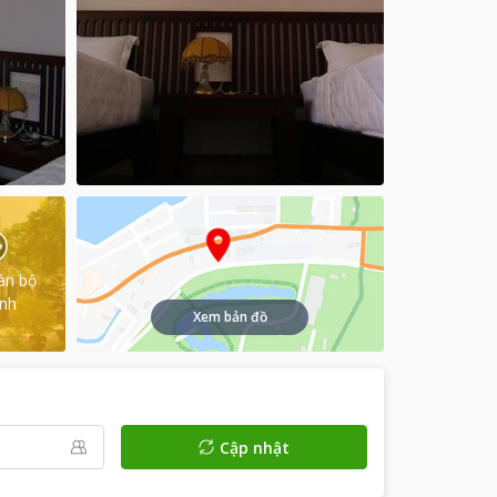
àn bộ
ình
Xem bản đồ
Cập nhật