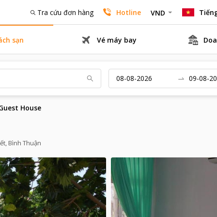
Tra cứu đơn hàng
Hotline
Tiếng
VND
ách sạn
Vé máy bay
Doa
Guest House
ết, Bình Thuận