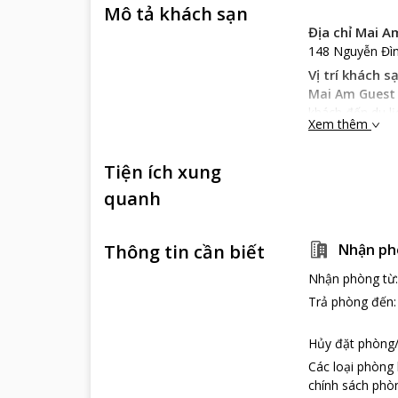
Mô tả khách sạn
Địa chỉ Mai 
148 Nguyễn Đìn
Vị trí khách s
Mai Am Guest
khách đến du lị
Xem thêm
Đặc trưng kh
Khi đến với
Mai
Tiện ích xung
thổi len lỏi đế
tủ lạnh nhỏ, nh
quanh
cáp, wifi truy c
Là một khách 
Thông tin cần biết
Nhận ph
đặc sản của Ph
với bất kỳ nhà
Nhận phòng từ
miền khác nhau
Trả phòng đến
Dịch vụ khác 
Trong những ngà
Hủy đặt phòng/
Am Guest Ho
Các loại phòng
massage để đội
chính sách phòn
Ngoài ra, đội 