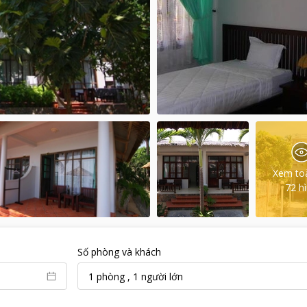
Xem to
72
h
Số phòng và khách
1
phòng
,
1
người lớn