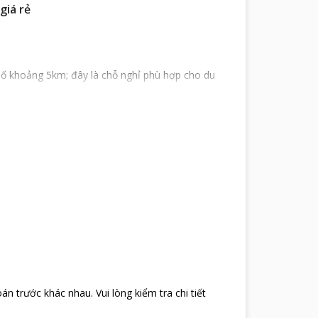
giá rẻ
phố khoảng 5km; đây là chỗ nghỉ phù hợp cho du
ch sẽ, thoáng mát có tầm nhìn ra biển, hướng gió
ghỉ đều được trang bị đầy đủ tiện nghi điều hòa,
àn ghế gỗ, máy sấy tóc, tivi kết nối truyền hình
 ứng nhu cầu ăn uống của du khách, nhiều món
c trưng tạo nên hương vị quê hương không giống
òn có thể chế biến nhiều món ăn của nhiều vùng
i hỏi thư giãn nghỉ ngơi. Hiểu được nhu cầu đó
Mai
u ngày dài vận động. Du khách sẽ nằm trong phòng
oán trước khác nhau
.
Vui lòng kiểm tra chi tiết
âu của khách dàng đều được đáp ứng vào bất kỳ