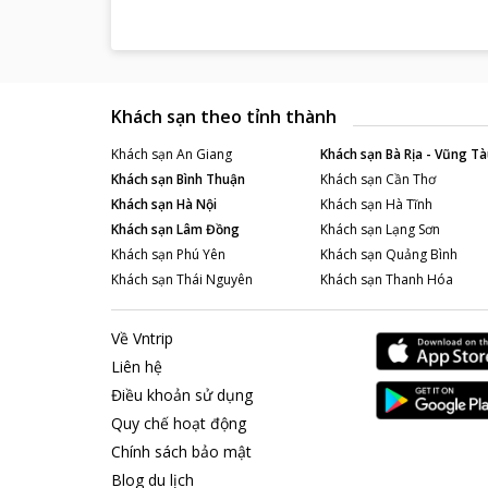
thời điểm nào t
Những điểm du
Ngay gần vị trí
chữa được nhiề
Khách sạn theo tỉnh thành
thì đến với tru
Đến với
Mai A
Khách sạn
An Giang
Khách sạn
Bà Rịa - Vũng Tà
Khách sạn
Bình Thuận
Khách sạn
Cần Thơ
Khách sạn
Hà Nội
Khách sạn
Hà Tĩnh
Khách sạn
Lâm Đồng
Khách sạn
Lạng Sơn
Khách sạn
Phú Yên
Khách sạn
Quảng Bình
Khách sạn
Thái Nguyên
Khách sạn
Thanh Hóa
Về Vntrip
Liên hệ
Điều khoản sử dụng
Quy chế hoạt động
Chính sách bảo mật
Blog du lịch