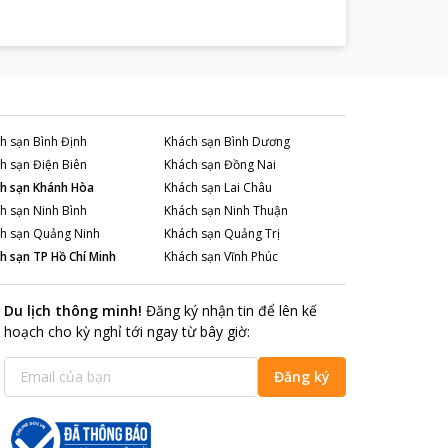
 quan khác như: tắm bùn Hàm Tiên sẽ giúp du khách
 đối với những du khách muốn khám phá đại dương
 vời dành cho du khách yêu thiên nhiên.
hé!
h sạn
Bình Định
Khách sạn
Bình Dương
h sạn
Điện Biên
Khách sạn
Đồng Nai
h sạn
Khánh Hòa
Khách sạn
Lai Châu
h sạn
Ninh Bình
Khách sạn
Ninh Thuận
h sạn
Quảng Ninh
Khách sạn
Quảng Trị
h sạn
TP Hồ Chí Minh
Khách sạn
Vĩnh Phúc
Du lịch thông minh
!
Đăng ký nhận tin để lên kế
hoạch cho kỳ nghỉ tới ngay từ bây giờ
:
Đăng ký