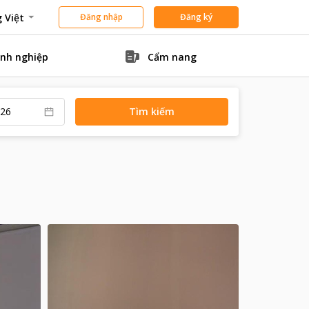
 Việt
Đăng nhập
Đăng ký
nh nghiệp
Cẩm nang
Tìm kiếm