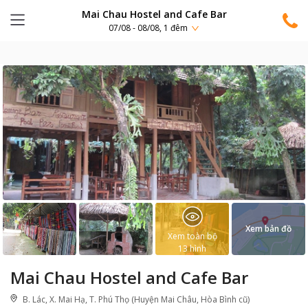
Mai Chau Hostel and Cafe Bar
07/08 - 08/08, 1 đêm
Xem bản đồ
Xem toàn bộ
13
hình
Mai Chau Hostel and Cafe Bar
B. Lác, X. Mai Hạ, T. Phú Thọ (Huyện Mai Châu, Hòa Bình cũ)