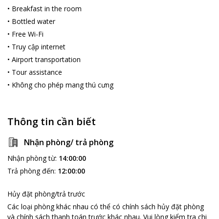
còn ghi dấu ấn lịch sử của cả dân tộc ta. Chính vì vậy mà có rất
•
Breakfast in the room
nhiều người muốn được đến thăm và khám phá nơi đây.
•
Bottled water
Mai Phuong Thao Hotel
là một khách sạn rất gần trung tâm
•
Free Wi-Fi
thành phố và các điểm du lịch hấp dẫn trên. Chính vì vậy mà nó
•
Truy cập internet
là lựa chọn tốt nhất cho bạn trong các chuyến du lịch hay công
tác Sài Gòn.
•
Airport transportation
•
Tour assistance
•
Không cho phép mang thú cưng
Thông tin cần biết
Nhận phòng/ trả phòng
Nhận phòng từ
:
14:00:00
Trả phòng đến
:
12:00:00
Hủy đặt phòng/trả trước
Các loại phòng khác nhau có thể có chính sách hủy đặt phòng
và chính sách thanh toán trước khác nhau
.
Vui lòng kiểm tra chi