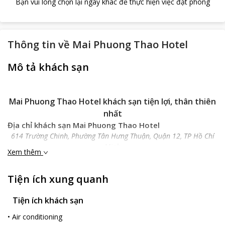
Bạn vui lòng chọn lại ngày khác để thực hiện việc đặt phòng
Thông tin về
Mai Phuong Thao Hotel
Mô tả khách sạn
Mai Phuong Thao Hotel khách sạn tiện lợi, thân thiên
nhất
Địa chỉ khách sạn Mai Phuong Thao Hotel
614 Trường Chinh, Phường Tân Hưng Thuận, Quận 12, TP Hồ Chí
Minh
Xem thêm
Vị trí địa lý
Được tọa lạc giữa trung tâm thành phố Hồ Chí Minh sôi động,
Tiện ích xung quanh
Mai Phuong Thao Hotel
được xem là khách sạn được nhiều du
khách khi ghé thăm.
Tiện ích khách sạn
Mai Phuong Thao Hotel
chỉ cách sân bay Quốc tế Tân Sơn Nhất
5km và cách các điểm du lịch hấp dẫn khác của thành phố náo
•
Air conditioning