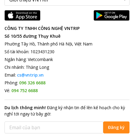
CÔNG TY TNHH CÔNG NGHỆ VNTRIP
Số 10/55 đường Thụy Khuê
Phường Tây Hồ, Thành phố Hà Nội, Việt Nam
Số tài khoản
:
1023431230
Ngân hàng
:
Vietcombank
Chi nhánh
:
Thăng Long
Email:
cs@vntrip.vn
Phòng:
096 326 6688
Vé:
094 752 6688
Du lịch thông minh
!
Đăng ký nhận tin để lên kế hoạch cho kỳ
nghỉ tới ngay từ bây giờ
:
Đăng ký