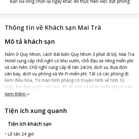
Bạn vui lòng chọn lại ngày khác để thực hiện việc đặt phòng
Thông tin về
Khách sạn Mai Trà
Mô tả khách sạn
Nằm ở Quy Nhơn, cách Bãi biển Quy Nhơn 3 phút đi bộ, Mai Tra
Hotel cung cấp chỗ nghỉ có khu vườn, chỗ đậu xe riêng miễn phí
và sân hiên. Chỗ nghỉ cung cấp lễ tân 24/24, dịch vụ đưa đón
sân bay, dịch vụ phòng và Wi-Fi miễn phí. Tất cả các phòng đi
kèm điều hòa, TV màn hình phẳng có truyền hình vệ tinh, tủ
lạnh, ấm đun nước, vòi sen, đồ vệ sinh cá nhân miễn phí và bàn
làm việc. Các phòng đều có phòng tắm riêng được trang bị máy
Xem thêm
sấy tóc, trong đó một số phòng tại khách sạn cũng có ban công.
Các phòng có tủ quần áo. Mai Tra Hotel cách Bãi tắm Hoàng
Tiện ích xung quanh
Hậu 18 phút đi bộ. Sân bay gần nhất là Sân bay Phù Cát, cách
chỗ nghỉ 32 km.
Tiện ích khách sạn
•
Lễ tân 24 giờ