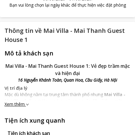
Bạn vui lòng chọn lại ngày khác để thực hiện việc đặt phòng
Thông tin về
Mai Villa - Mai Thanh Guest
House 1
Mô tả khách sạn
Mai Villa - Mai Thanh Guest House 1: Vẻ đẹp trầm mặc
và hiện đại
16 Nguyễn Khánh Toàn, Quan Hoa, Cầu Giấy, Hà Nội
Vị trí địa lý
Mặc dù không nằm tại trung tâm thành phố nhưng
Mai Villa -
Mai Thanh Guest House 1
tọa lạc tại quận Cầu Giấy – một
Xem thêm
trong những nơi có tốc độ phát triển hàng đầu tại Hà Nội nên có
nhiều thuận lợi trong ngắm cảnh và mua sắm. Không chỉ có vậy,
Tiện ích xung quanh
khách sạn rất thuận tiện đường giao thông khi nằm gần các trục
đường giao thông, cách sân bay Nội Bài khoảng 25km. Với
những ai có dự định khám phá Hà Nội trên nhiều góc cạnh thì
Tiện ích khách sạn