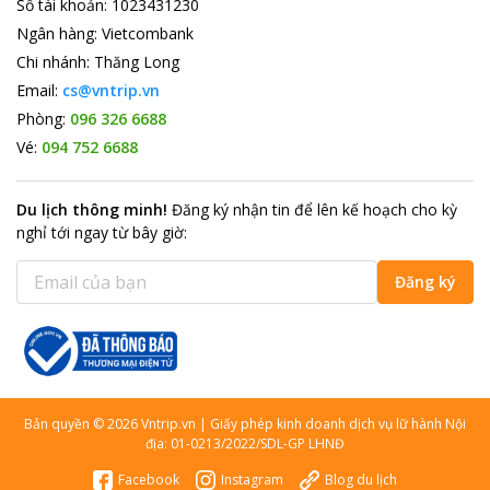
Số tài khoản
:
1023431230
Ngân hàng
:
Vietcombank
Chi nhánh
:
Thăng Long
Email:
cs@vntrip.vn
Phòng:
096 326 6688
Vé:
094 752 6688
Du lịch thông minh
!
Đăng ký nhận tin để lên kế hoạch cho kỳ
nghỉ tới ngay từ bây giờ
:
Đăng ký
Bản quyền
©
2026
Vntrip.vn
|
Giấy phép kinh doanh dịch vụ lữ hành Nội
địa: 01-0213/2022/SDL-GP LHNĐ
Facebook
Instagram
Blog du lịch