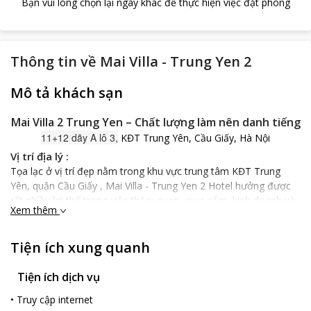
Bạn vui lòng chọn lại ngày khác để thực hiện việc đặt phòng
Thông tin về
Mai Villa - Trung Yen 2
Mô tả khách sạn
Mai Villa 2 Trung Yen – Chất lượng làm nên danh tiếng
11+12 dãy A lô 3,
KĐT Trung Yên, Cầu Giấy, Hà Nội
Vị trí địa lý :
Tọa lạc ở vị trí đẹp nằm trong khu vực trung tâm KĐT Trung
Yên, quận Cầu Giấy , Mai Villa - Trung Yen 2 Hotel hưởng được
rất nhiều lợi thế trong việc thăm quan, mua sắm, kinh doanh và
Xem thêm
khám phá những hoạt động giải trí hấp dẫn của Hà Nội. Khách
sạn nằm không quá xa trung tâm thành phố: chỉ cách 6.9 km, và
thông thường chỉ mất khoảng 41 phút để đến sân bay quốc tế
Tiện ích xung quanh
Nội Bài. Từ khách sạn, du khách dễ dàng tiếp cận những điểm
tham quan du lịch nổi tiếng của thành phố như : Hồ Tây, Bảo
Tiện ích dịch vụ
tàng Dân tộc học, Lăng Chủ Tịch Hồ Chí Minh...
•
Truy cập internet
Đặc điểm của khách sạn: