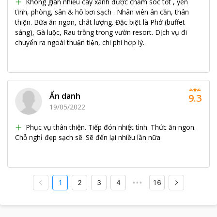
Không gian nhiều cây xanh được chăm sóc tốt , yên
tĩnh, phòng, sân & hô bơi sạch . Nhân viên ân cần, thân
thiện. Bữa ăn ngon, chất lượng. Đặc biệt là Phở (buffet
sáng), Gà luộc, Rau trồng trong vườn resort. Dịch vụ đi
chuyển ra ngoài thuận tiện, chi phí hợp lý.
Ẩn danh
9.3
19/05/2022
Phục vụ thân thiện. Tiếp đón nhiệt tình. Thức ăn ngon.
Chỗ nghỉ đẹp sạch sẽ. Sẽ đến lại nhiều lần nữa
1
2
3
4
16
•••