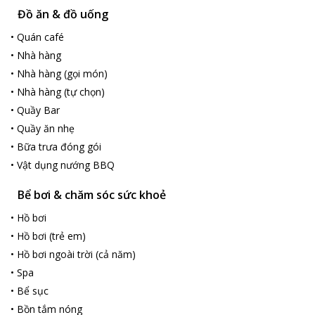
ideal place!
Đồ ăn & đồ uống
•
Quán café
•
Nhà hàng
•
Nhà hàng (gọi món)
•
Nhà hàng (tự chọn)
•
Quầy Bar
•
Quầy ăn nhẹ
•
Bữa trưa đóng gói
•
Vật dụng nướng BBQ
Bể bơi & chăm sóc sức khoẻ
•
Hồ bơi
•
Hồ bơi (trẻ em)
•
Hồ bơi ngoài trời (cả năm)
•
Spa
•
Bể sục
•
Bồn tắm nóng