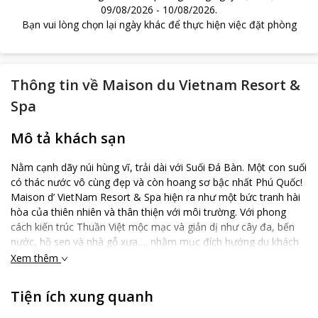
09/08/2026
-
10/08/2026
.
Bạn vui lòng chọn lại ngày khác để thực hiện việc đặt phòng
Thông tin về
Maison du Vietnam Resort &
Spa
Mô tả khách sạn
Nằm cạnh dãy núi hùng vĩ, trải dài với Suối Đá Bàn. Một con suối
có thác nước vô cùng đẹp và còn hoang sơ bậc nhất Phú Quốc!
Maison d’ VietNam Resort & Spa hiện ra như một bức tranh hài
hòa của thiên nhiên và thân thiện với môi trường. Với phong
cách kiến trúc Thuần Việt mộc mạc và giản dị như cây đa, bến
nước, hồ sen và nhà gỗ xưa…. nhằm mục đích hướng du khách
tìm về với cuộc sống thiên nhiên. Khu nghĩ dưỡng gồm 60 phòng
Xem thêm
nghĩ lớn nhỏ được trang trí thật gần gũi. Bên ngoài được bao
bọc bởi nhiều cây xanh, hoa cỏ thơm mát như một khu vườn
Tiện ích xung quanh
nhỏ xinh xắn, quyến rũ và yên bình. Bên trong nội thất bố trí tiện
nghi và vô cùng sang trọng đạt tiêu chuẩn 3 Sao. Khi đến đây du