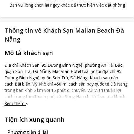
Bạn vui lòng chọn lại ngày khác để thực hiện việc đặt phòng
Thông tin về
Khách Sạn Mallan Beach Đà
Nẵng
Mô tả khách sạn
Địa chỉ Khách Sạn: 95 Dương Đình Nghệ, phường An Hải Bắc,
quận Sơn Trà, Đà Nẵng. Macallan Hotel tọa lạc tại địa chỉ 95
Dương Đình Nghệ, quận Sơn Trà, Đà Nẵng, Khách sạn nằm
cách Bãi biển Mỹ Khê chỉ 450 m. cách sân bay quốc tế Đà Nẵng
trong bán kính 6 km với 15 phút di chuyển. Với vị trí thuận lợi
cách trung tâm thành phố, cầu Sông Hàn chỉ từ 2km ,du khách
chỉ mất khoảng 10 phút đi xe để tham quan các địa điểm nổi
Xem thêm
tiếng của Đà Nẵng như cầu Rồng, cầu Tình Yêu, Chợ Hàn, Chợ
Đêm Sơn Trà, Bảo Tàng Đà Nẵng… Macallan Hotel cung cấp
Tiện ích xung quanh
chỗ ở hiện đại với đầy đủ trang thiết bị. Khách sạn có nhà hàng
trong khuôn viên và trung tâm dịch vụ doanh nhân. Du khách có
Phương tiện đi lại