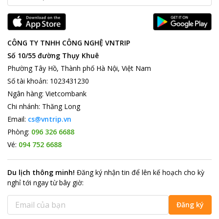
CÔNG TY TNHH CÔNG NGHỆ VNTRIP
Số 10/55 đường Thụy Khuê
Phường Tây Hồ, Thành phố Hà Nội, Việt Nam
Số tài khoản
:
1023431230
Ngân hàng
:
Vietcombank
Chi nhánh
:
Thăng Long
Email:
cs@vntrip.vn
Phòng:
096 326 6688
Vé:
094 752 6688
Du lịch thông minh
!
Đăng ký nhận tin để lên kế hoạch cho kỳ
nghỉ tới ngay từ bây giờ
:
Đăng ký