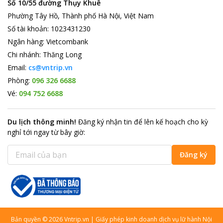
Số 10/55 đường Thụy Khuê
Phường Tây Hồ, Thành phố Hà Nội, Việt Nam
Số tài khoản
:
1023431230
Ngân hàng
:
Vietcombank
Chi nhánh
:
Thăng Long
Email:
cs@vntrip.vn
Phòng:
096 326 6688
Vé:
094 752 6688
Du lịch thông minh
!
Đăng ký nhận tin để lên kế hoạch cho kỳ
nghỉ tới ngay từ bây giờ
:
Đăng ký
Bản quyền
©
2026
Vntrip.vn
|
Giấy phép kinh doanh dịch vụ lữ hành Nội