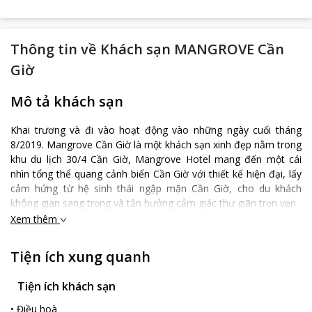
Thông tin về
Khách sạn MANGROVE Cần
Giờ
Mô tả khách sạn
Khai trương và đi vào hoạt động vào những ngày cuối tháng
8/2019. Mangrove Cần Giờ là một khách sạn xinh đẹp nằm trong
khu du lịch 30/4 Cần Giờ, Mangrove Hotel mang đến một cái
nhìn tổng thể quang cảnh biển Cần Giờ với thiết kế hiện đại, lấy
cảm hứng từ hệ sinh thái ngập mặn Cần Giờ, cho du khách
không gian sang trọng và tận hưởng cảm giác thư giãn trọn vẹn.
Xem thêm
Với tổ hợp 33 phòng nghỉ - phòng deluxe, khách sạn sở hữu 3
mặt tiền đường lớn, thiên đường nghỉ dưỡng nhiệt đới – chỉ
cách thành phố Hồ Chí Minh hai giờ lái xe, vài phút đi từ khách
Tiện ích xung quanh
sạn sẽ đến biển 30/4 và Chợ hải sản Hàng Dương, đây là địa
điểm lý tưởng để thư giãn.
Tiện ích khách sạn
Không chỉ sở hữu vị trí đắc địa, Mangrove Hotel Can Gio còn là
•
Điều hoà