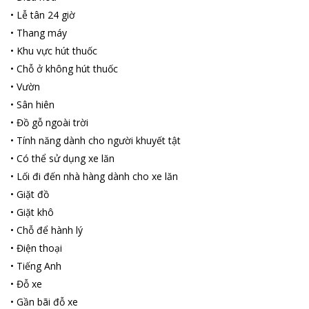
một trong những khách sạn nằm cách Chùa bà Thiên Hậu chưa
•
Lễ tân 24 giờ
đầy 49,47 km và Sông xoài chưa đầy 41,68 km.
•
Thang máy
•
Khu vực hút thuốc
•
Chỗ ở không hút thuốc
•
Vườn
•
Sân hiên
•
Đồ gỗ ngoài trời
•
Tính năng dành cho người khuyết tật
•
Có thể sử dụng xe lăn
•
Lối đi đến nhà hàng dành cho xe lăn
•
Giặt đồ
•
Giặt khô
•
Chỗ để hành lý
•
Điện thoại
•
Tiếng Anh
•
Đỗ xe
•
Gần bãi đỗ xe