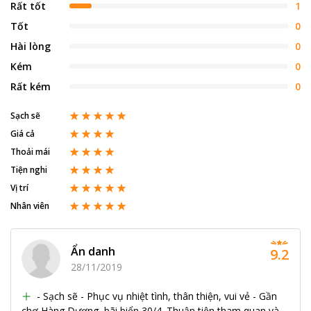
Rất tốt
1
Tốt
0
Hài lòng
0
Kém
0
Rất kém
0
Sạch sẽ
Giá cả
Thoải mái
Tiện nghi
Vị trí
Nhân viên
Ẩn danh
9.2
28/11/2019
- Sạch sẽ - Phục vụ nhiệt tình, thân thiện, vui vẻ - Gần
chợ Hàng Dương, bãi biển 30/4. Thuận tiện tham quan và