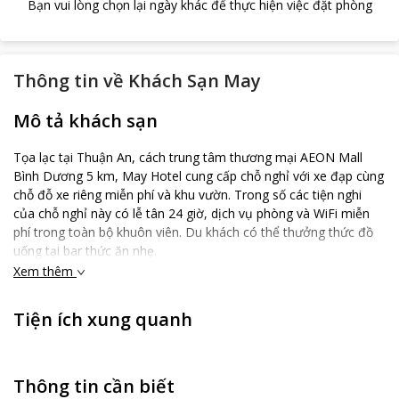
Bạn vui lòng chọn lại ngày khác để thực hiện việc đặt phòng
Thông tin về
Khách Sạn May
Mô tả khách sạn
Tọa lạc tại Thuận An, cách trung tâm thương mại AEON Mall
Bình Dương 5 km, May Hotel cung cấp chỗ nghỉ với xe đạp cùng
chỗ đỗ xe riêng miễn phí và khu vườn. Trong số các tiện nghi
của chỗ nghỉ này có lễ tân 24 giờ, dịch vụ phòng và WiFi miễn
phí trong toàn bộ khuôn viên. Du khách có thể thưởng thức đồ
uống tại bar thức ăn nhẹ.
Xem thêm
Tất cả phòng nghỉ tại May Hotel đều được bố trí khu vực ghế
ngồi, TV truyền hình cáp màn hình phẳng, máy điều hòa và bàn
làm việc.
Tiện ích xung quanh
Chỗ nghỉ nằm cách Địa đạo Củ Chi 41 km. Sân bay gần nhất là
sân bay quốc tế Tân Sơn Nhất, nằm trong bán kính 16 km từ
May Hotel.
Thông tin cần biết