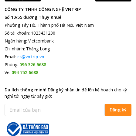
CÔNG TY TNHH CÔNG NGHỆ VNTRIP
Số 10/55 đường Thụy Khuê
Phường Tây Hồ, Thành phố Hà Nội, Việt Nam
Số tài khoản
:
1023431230
Ngân hàng
:
Vietcombank
Chi nhánh
:
Thăng Long
Email:
cs@vntrip.vn
Phòng:
096 326 6688
Vé:
094 752 6688
Du lịch thông minh
!
Đăng ký nhận tin để lên kế hoạch cho kỳ
nghỉ tới ngay từ bây giờ
:
Đăng ký