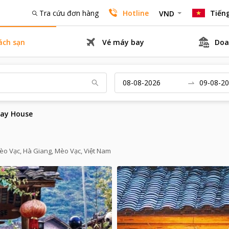
Tra cứu đơn hàng
Hotline
Tiếng
VND
ách sạn
Vé máy bay
Doa
lay House
èo Vạc, Hà Giang, Mèo Vạc, Việt Nam