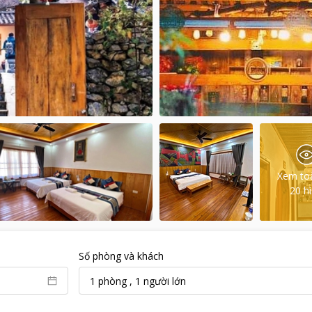
Xem to
20
h
Số phòng và khách
1
phòng
,
1
người lớn