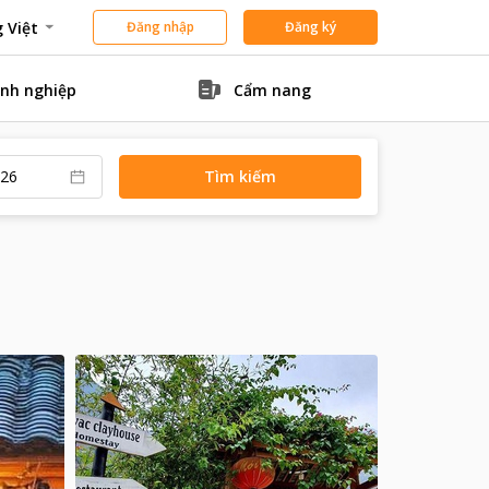
 Việt
Đăng nhập
Đăng ký
nh nghiệp
Cẩm nang
Tìm kiếm