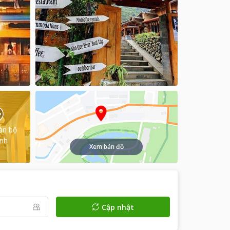
àn bộ
ình
Xem bản đồ
Cập nhật