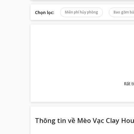
Chọn lọc
:
Miễn phí hủy phòng
Bao gồm bữ
Rất t
Thông tin về
Mèo Vạc Clay Ho