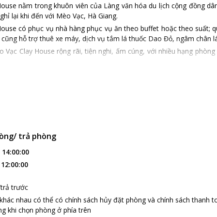
ouse nằm trong khuôn viên của Làng văn hóa du lịch cộng đồng dân
hỉ lại khi đến với Mèo Vạc, Hà Giang.
ouse có phục vụ nhà hàng phục vụ ăn theo buffet hoặc theo suất; q
cũng hỗ trợ thuê xe máy, dịch vụ tắm lá thuốc Dao Đỏ, ngâm chân lá 
 Vạc Clay House rộng rãi, tiện nghi, ấm cúng, với nhiều hạng phò
òng/ trả phòng
:
14:00:00
:
12:00:00
trả trước
 khác nhau có thể có chính sách hủy đặt phòng và chính sách thanh t
g khi chọn phòng ở phía trên