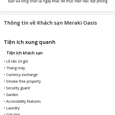
Bạn vui lòng chọn lại ngày khác để thực hiện việc đặt phòng
Thông tin về
Khách sạn Meraki Oasis
Tiện ích xung quanh
Tiện ích khách sạn
•
Lễ tân 24 giờ
•
Thang máy
•
Currency exchange
•
Smoke-free property
•
Security guard
•
Garden
•
Accessibility features
•
Laundry
•
Giặt khô