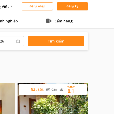
 Việt
Đăng nhập
Đăng ký
nh nghiệp
Cẩm nang
Tìm kiếm
Rất tốt
(
91
đánh giá
)
8.1