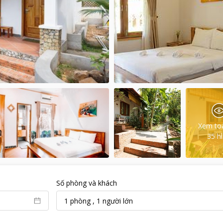
Xem to
35
h
Số phòng và khách
1
phòng
,
1
người lớn