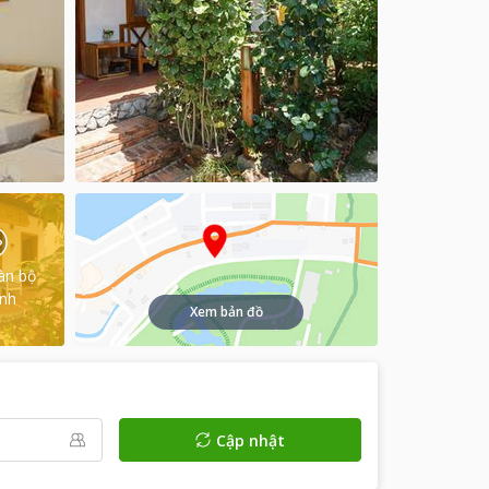
àn bộ
ình
Xem bản đồ
Cập nhật