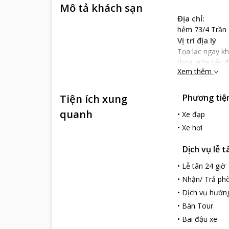
Mô tả khách sạn
Địa chỉ:
hẻm 73/4 Trần
Vị trí địa lý
Tọa lạc ngay kh
thoa giữa các 
Xem thêm
cách 900 m
Nổi bật
Tiện ích xung
Phương tiện 
Miana resort P
khách nghỉ dưỡ
quanh
•
Xe đạp
thư thái, hòa m
•
Xe hơi
hiện đại, tiện 
Miana resort Ph
Dịch vụ lễ t
giáp biển. Khu 
địa mini buffet
•
Lễ tân 24 giờ
mình
•
Nhận/ Trả phò
Khách có thể dễ
•
Dịch vụ hướn
ngũ nhân viên t
•
Bàn Tour
•
Bãi đậu xe