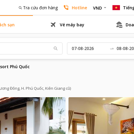
Tra cứu đơn hàng
Hotline
Tiếng
VND
ách sạn
Vé máy bay
Doa
sort Phú Quốc
ương Đông, H. Phú Quốc, Kiên Giang cũ)