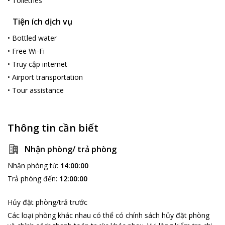
•
Toiletries
động và phục vụ du khách rất nhiệt tình.
Tiện ích dịch vụ
Mihaco Apartments and Hotel rất phù hợp với các gia đình và
các nhóm bạn bè thân muốn có những kỷ niệm đáng nhớ.
•
Bottled water
•
Free Wi-Fi
•
Truy cập internet
•
Airport transportation
•
Tour assistance
Thông tin cần biết
Nhận phòng/ trả phòng
Nhận phòng từ
:
14:00:00
Trả phòng đến
:
12:00:00
Hủy đặt phòng/trả trước
Các loại phòng khác nhau có thể có chính sách hủy đặt phòng