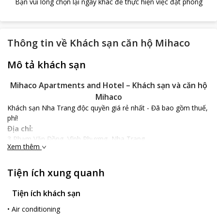
Bạn vui lòng chọn lại ngày khác để thực hiện việc đặt phòng
Thông tin về
Khách sạn căn hộ Mihaco
Mô tả khách sạn
Mihaco Apartments and Hotel – Khách sạn và căn hộ
Mihaco
Khách sạn Nha Trang độc quyền giá rẻ nhất - Đã bao gồm thuế,
phí!
Địa chỉ:
3 Phạm Văn Đồng, Vĩnh Phương, Nha Trang
Xem thêm
Vị trí địa lý
Mihaco Apartments and Hotel tọa lạc gần Bãi Dương chỉ cách
biển 500 m với 5 phút đi bộ, là địa điểm lý tưởng dễ dàng giúp
Tiện ích xung quanh
du khách tham quan các địa điểm nổi tiếng tại Nha Trang như
cách núi hòn Chồng chỉ 200 m, cách chùa Hòn Đỏ cổ kính 1.1km,
Tiện ích khách sạn
đến thăm công trình kiến trúc của người Chăm tại tháp bà
•
Air conditioning
Ponagar cách 1.3 km hay mua sắm đặc sản tại chợ Đầm 2.4 km