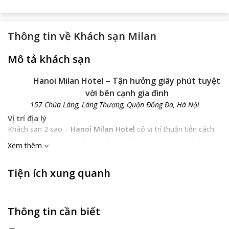
Thông tin về
Khách sạn Milan
Mô tả khách sạn
Hanoi Milan Hotel – Tận hưởng giây phút tuyệt
vời bên cạnh gia đình
157 Chùa Láng, Láng Thượng, Quận Đống Đa, Hà Nội
Vị trí địa lý
Khách sạn 2 sao –
Hanoi Milan Hotel
có vị trí thuận tiện cách
Pizza Hut chừng 2km, Trung tâm Triển Lãm Giảng Võ Hà Nội
Xem thêm
chừng 3km và cách sân bay Nội Bài khoảng 5km và các quán ăn
nổi tiếng như bánh xèo Nhật Bản, quán BXL hay quán Hanoi
Tiện ích xung quanh
Unplugged. Cách trung tâm thành phố khoảng 6km, khách sạn
nằm gần các điểm du lịch như Đền Voi Phục, Chùa Láng, Cầu
Giấy.
Đặc điểm của khách sạn
Thông tin cần biết
Mặc dù là khách sạn ít sao nhưng vẫn đạt tiêu chuẩn cao với
tiện nghi đầy đủ và hiện đại không thêt không có tivi màn hình