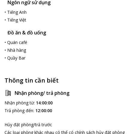
Ngôn ngữ sử dụng
khuôn viên bằng xe ngựa.
•
Tiếng Anh
Những buổi sáng bình minh được ngắm nhìn làn sương kỳ ảo từ
hơi nước bốc lên và ngất ngây trong cảnh những cánh bướm sắc
•
Tiếng Việt
màu dập dìu trong tia nắng mai chắc hẳn sẽ là những giây phút
tuyệt vời hiếm có, khiến tâm hồn du khách được thanh thản và
Đồ ăn & đồ uống
yên bình.
•
Quán café
Sai Gon Binh Chau Eco Resort
là lựa chọn thông minh nhất
•
Nhà hàng
cho kỳ nghỉ sang trọng và đẳng cấp.
•
Quầy Bar
Thông tin cần biết
Nhận phòng/ trả phòng
Nhận phòng từ
:
14:00:00
Trả phòng đến
:
12:00:00
Hủy đặt phòng/trả trước
Các loại phòng khác nhau có thể có chính sách hủy đặt phòng