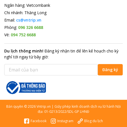
Ngân hàng
:
Vietcombank
Chi nhánh
:
Thăng Long
Email:
cs@vntrip.vn
Phòng:
096 326 6688
Vé:
094 752 6688
Du lịch thông minh
!
Đăng ký nhận tin để lên kế hoạch cho kỳ
nghỉ tới ngay từ bây giờ
:
Đăng ký
Bản quyền
©
2026
Vntrip.vn
|
Giấy phép kinh doanh dịch vụ lữ hành Nội
địa: 01-0213/2022/SDL-GP LHNĐ
Facebook
Instagram
Blog du lịch