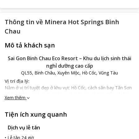
Thông tin về
Minera Hot Springs Binh
Chau
Mô tả khách sạn
Sai Gon Binh Chau Eco Resort – Khu du lịch sinh thái
nghỉ dưỡng cao cấp
QL55, Bình Châu, Xuyên Mộc, Hồ Cốc, Vũng Tàu
Vị trí địa lý:
Nằm ở vị trí tuyệt đẹp ở khu vực Hồ Cốc, cách sân bay Tân Sơn
Nhất 180km với hơn 2 giờ lái xe, lại rất gần những điểm du lịch
Xem thêm
nổi tiếng tại Vũng Tàu,
Sai Gon Binh Chau Eco Resort
là lựa
chọn lý tưởng cho mọi du khách khi dừng chân tại thành phố
Tiện ích xung quanh
biển này.
Đặc điểm khách sạn:
Dịch vụ lễ tân
Sai Gon Binh Chau Eco Resort
được
xây dựng đạt tiêu chuẩn 4
sao, là khu du lịch sinh thái nghỉ dưỡng cao cấp mang dáng vẻ
•
Lễ tân 24 giờ