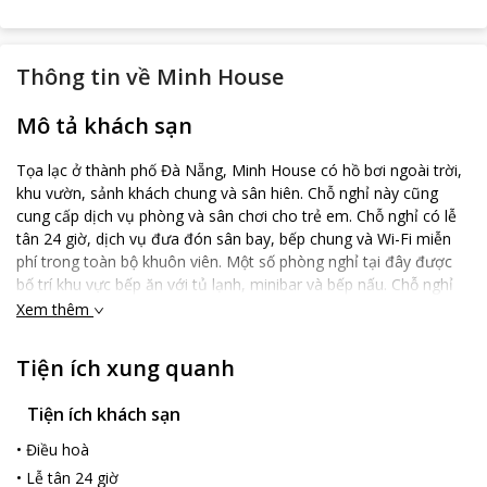
Thông tin về
Minh House
Mô tả khách sạn
Tọa lạc ở thành phố Đà Nẵng, Minh House có hồ bơi ngoài trời,
khu vườn, sảnh khách chung và sân hiên. Chỗ nghỉ này cũng
cung cấp dịch vụ phòng và sân chơi cho trẻ em. Chỗ nghỉ có lễ
tân 24 giờ, dịch vụ đưa đón sân bay, bếp chung và Wi-Fi miễn
phí trong toàn bộ khuôn viên. Một số phòng nghỉ tại đây được
bố trí khu vực bếp ăn với tủ lạnh, minibar và bếp nấu. Chỗ nghỉ
cung cấp bữa sáng buffet, bữa sáng kiểu lục địa hoặc bữa sáng
Xem thêm
kiểu Á hằng ngày. Nhà hàng tại khách sạn phục vụ các món ăn
Việt Nam và Châu Á. Du khách cũng có thể yêu cầu thực đơn
Tiện ích xung quanh
thuần chay. Minh House nằm cách bãi biển Mỹ Khê 2 km và bãi
biển Bắc Mỹ An 2,2 km. Sân bay gần nhất là sân bay quốc tế Đà
Tiện ích khách sạn
Nẵng, nằm trong bán kính 5 km từ chỗ nghỉ.
•
Điều hoà
•
Lễ tân 24 giờ