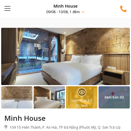
Minh House
09/08 - 10/08, 1 đêm
Xem bản đồ
Xem toàn bộ
25
hình
Minh House
104 Tô Hiến Thành, P. An Hải, TP Đà Nẵng (Phước Mỹ, Q. Sơn Trà cũ)