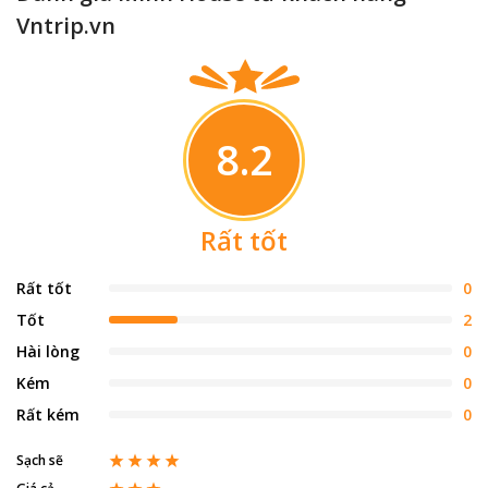
Vntrip.vn
8.2
Rất tốt
Rất tốt
0
Tốt
2
Hài lòng
0
Kém
0
Rất kém
0
Sạch sẽ