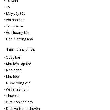
•
Tủ lạnh
•
TV
•
Máy sấy tóc
•
Vòi hoa sen
•
Tủ quần áo
•
Áo choàng tắm
•
Dép đi trong nhà
Tiện ích dịch vụ
•
Quầy bar
•
Khu bếp tập thể
•
Nhà hàng
•
Khu bếp
•
Nước đóng chai
•
Wi-Fi miễn phí
•
Thuê xe
•
Đưa đón sân bay
•
Dịch vụ trung chuyển