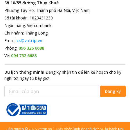
Số 10/55 đường Thụy Khuê
Phường Tây Hồ, Thành phố Hà Nội, Việt Nam
Số tài khoản
:
1023431230
Ngân hàng
:
Vietcombank
Chi nhánh
:
Thăng Long
Email:
cs@vntrip.vn
Phòng:
096 326 6688
Vé:
094 752 6688
Du lịch thông minh
!
Đăng ký nhận tin để lên kế hoạch cho kỳ
nghỉ tới ngay từ bây giờ
:
Đăng ký
Bản quyền
©
2026
Vntrip.vn
|
Giấy phép kinh doanh dịch vụ lữ hành Nội