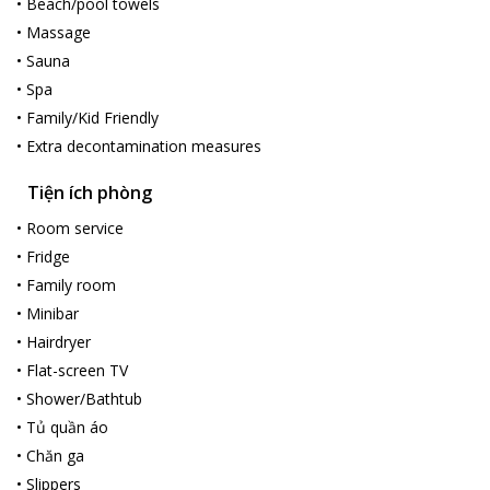
•
Beach/pool towels
•
Massage
•
Sauna
•
Spa
•
Family/Kid Friendly
•
Extra decontamination measures
Tiện ích phòng
•
Room service
•
Fridge
•
Family room
•
Minibar
•
Hairdryer
•
Flat-screen TV
•
Shower/Bathtub
•
Tủ quần áo
•
Chăn ga
•
Slippers