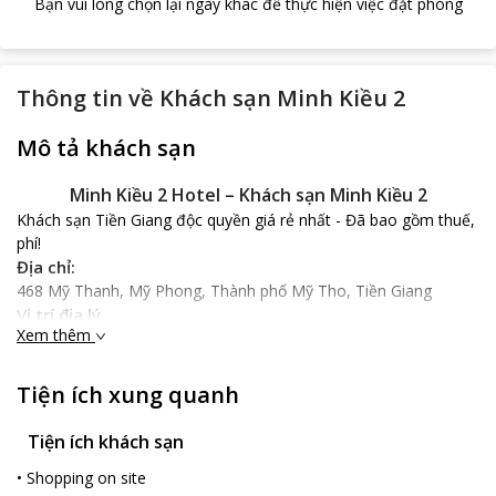
Bạn vui lòng chọn lại ngày khác để thực hiện việc đặt phòng
Thông tin về
Khách sạn Minh Kiều 2
Mô tả khách sạn
Minh Kiều 2 Hotel – Khách sạn Minh Kiều 2
Khách sạn Tiền Giang độc quyền giá rẻ nhất - Đã bao gồm thuế,
phí!
Địa chỉ:
468 Mỹ Thanh, Mỹ Phong, Thành phố Mỹ Tho, Tiền Giang
Vị trí địa lý
Xem thêm
Minh Kiều 2 Hotel tọa lạc gần chùa Vinh Trang cách 1.6 km,
khách sạn cách chợ Mỹ Tho 2 km.
Nổi bật
Tiện ích xung quanh
Minh Kiều 2 Hotel mang phong cách Tây Âu tân cổ điển với các
họa tiết trang trí mang phong cách Pháp vô cùng nổi bật và bắt
Tiện ích khách sạn
mắt, nội thất gỗ sang trọng cùng trang thiết bị hiện đại, du
•
Shopping on site
khách có thể ngắm thành phố Mỹ Tho qua khung cửa sổ rộng