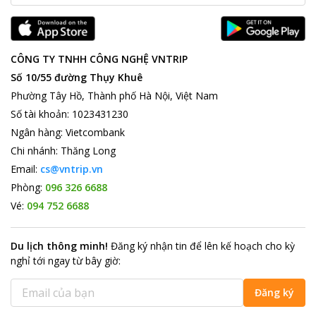
CÔNG TY TNHH CÔNG NGHỆ VNTRIP
Số 10/55 đường Thụy Khuê
Phường Tây Hồ, Thành phố Hà Nội, Việt Nam
Số tài khoản
:
1023431230
Ngân hàng
:
Vietcombank
Chi nhánh
:
Thăng Long
Email:
cs@vntrip.vn
Phòng:
096 326 6688
Vé:
094 752 6688
Du lịch thông minh
!
Đăng ký nhận tin để lên kế hoạch cho kỳ
nghỉ tới ngay từ bây giờ
:
Đăng ký