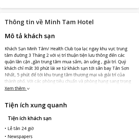
Thông tin về
Minh Tam Hotel
Mô tả khách sạn
Khách Sạn Minh Tâm/ Health Club tọa lạc ngay khu vực trung
tâm đường 3 Tháng 2 với vị trí thuận tiện lưu thông đến các
quận lân cận ,gần trung tâm mua sắm, ăn uống , giải trí. Quý
khách chỉ mất 30 phút lái xe từ khách sạn tới sân bay Tân Sơn
Nhất, 5 phút để tới khu trung tâm thương mại và giải trí của
thành phố. Với các phòng tiêu chuẩn và phòng hạng sang trọng
với thiết kế đẹp mắt và trang nhã được chú trọng tới từng chi
Xem thêm
tiết sẽ đem lại sự tiện nghi và thoải mái tối đa cho quý khách dù
là thời gian nghỉ ngơi thư giãn hay trong chuyến công tác. Khách
Tiện ích xung quanh
sạn còn có khu vực Massage & Spa với phong cách hiện đại, lịch
sự sẽ giúp Quý Khách thư giãn sau những giờ làm việc mệt mõi .
Tiện ích khách sạn
Là 1 đơn vị thành viên của công ty Hải Thanh – Công ty đang sở
hữu những chuỗi thương hiệu nổi tiếng , trong đó có Minh Tâm
•
Lễ tân 24 giờ
Health Club và nhà hàng Sơn Thủy. Vì vậy chúng tôi tin rằng quý
•
Newspapers