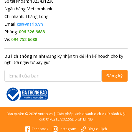
Số tài khoản
:
1023431230
Ngân hàng
:
Vietcombank
Chi nhánh
:
Thăng Long
Email:
cs@vntrip.vn
Phòng:
096 326 6688
Vé:
094 752 6688
Du lịch thông minh
!
Đăng ký nhận tin để lên kế hoạch cho kỳ
nghỉ tới ngay từ bây giờ
:
Đăng ký
Bản quyền
©
2026
Vntrip.vn
|
Giấy phép kinh doanh dịch vụ lữ hành Nội
địa: 01-0213/2022/SDL-GP LHNĐ
Facebook
Instagram
Blog du lịch