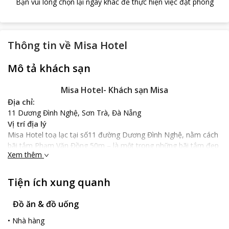
Bạn vui lòng chọn lại ngày khác để thực hiện việc đặt phòng
Thông tin về
Misa Hotel
Mô tả khách sạn
Misa Hotel- Khách sạn Misa
Địa chỉ:
11 Dương Đình Nghệ, Sơn Trà, Đà Nẵng
Vị trí địa lý
Misa Hotel toạ lạc tại số11 đường Dương Đình Nghệ, nằm cách
bãi tắm Phạm Văn Đồng 50m – là một trong những bãi tắm đẹp
Xem thêm
nhất của thành phố Đà Nẵng. Khách sạn cách cầu khóa tình yêu
và cầu Rồng khoảng 2 km, cách công viên Châu Á 3.7 km và
cách sân bay quốc tế Đà Nẵng chỉ 5.5 km với 15 phút di chuyển
Tiện ích xung quanh
nhanh chóng.
Nổi bật
Đồ ăn & đồ uống
Misa Hotel thiết kế theo phong cách đơn giản và hiện đại với
•
Nhà hàng
tông màu trắng chủ đạo đem lại không gian rộng rãi, thoáng