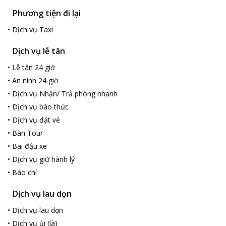
đãng cho căn phòng. Các phòng nghỉ đều có nội thất gỗ đen
Phương tiện đi lại
bóng sang trọng, nổi bật giữa nền trắng cùng trang thiết bị hiện
đại và tiện nghi. Cửa sổ chan hòa ánh sáng vaò căn phòng cùng
•
Dịch vụ Taxi
khung cảnh biển đẹp thơ mộng, du khách sẽ cảm thấy thoải mái
như đang ở chính trong căn nhà của mình.
Dịch vụ lễ tân
Bên cạnh đó, khách sạn còn có bãi đậu xe riêng miễn phí vô
•
Lễ tân 24 giờ
cùng rộng rãi và an toàn , dịch vụ đón sân bay thuận tiện (phụ
•
An ninh 24 giờ
phí). Du khách sẽ có những ấn tượng khó quên bởi sự phục vụ
nhiệt tình, chu đáo của đội ngũ nhân viên khách sạn. Khách sạn
•
Dịch vụ Nhận/ Trả phòng nhanh
phù hợp với mọi du khách ở mọi lứa tuổi.
•
Dịch vụ báo thức
•
Dịch vụ đặt vé
•
Bàn Tour
•
Bãi đậu xe
•
Dịch vụ giữ hành lý
•
Báo chí
Dịch vụ lau dọn
•
Dịch vụ lau dọn
•
Dịch vụ ủi (là)