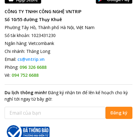
CÔNG TY TNHH CÔNG NGHỆ VNTRIP
Số 10/55 đường Thụy Khuê
Phường Tây Hồ, Thành phố Hà Nội, Việt Nam
Số tài khoản
:
1023431230
Ngân hàng
:
Vietcombank
Chi nhánh
:
Thăng Long
Email:
cs@vntrip.vn
Phòng:
096 326 6688
Vé:
094 752 6688
Du lịch thông minh
!
Đăng ký nhận tin để lên kế hoạch cho kỳ
nghỉ tới ngay từ bây giờ
:
Đăng ký