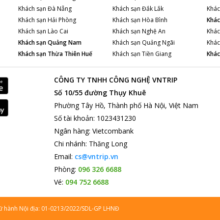
Khách sạn
Đà Nẵng
Khách sạn
Đắk Lắk
Khác
Khách sạn
Hải Phòng
Khách sạn
Hòa Bình
Khác
Khách sạn
Lào Cai
Khách sạn
Nghệ An
Khác
Khách sạn
Quảng Nam
Khách sạn
Quảng Ngãi
Khác
Khách sạn
Thừa Thiên Huế
Khách sạn
Tiền Giang
Khác
CÔNG TY TNHH CÔNG NGHỆ VNTRIP
Số 10/55 đường Thụy Khuê
Phường Tây Hồ, Thành phố Hà Nội, Việt Nam
Số tài khoản
:
1023431230
Ngân hàng
:
Vietcombank
Chi nhánh
:
Thăng Long
Email:
cs@vntrip.vn
Phòng:
096 326 6688
Vé:
094 752 6688
lữ hành Nội địa: 01-0213/2022/SDL-GP LHNĐ