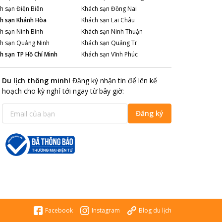
h sạn
Điện Biên
Khách sạn
Đồng Nai
h sạn
Khánh Hòa
Khách sạn
Lai Châu
h sạn
Ninh Bình
Khách sạn
Ninh Thuận
h sạn
Quảng Ninh
Khách sạn
Quảng Trị
h sạn
TP Hồ Chí Minh
Khách sạn
Vĩnh Phúc
Du lịch thông minh
!
Đăng ký nhận tin để lên kế
hoạch cho kỳ nghỉ tới ngay từ bây giờ
:
Đăng ký
Facebook
Instagram
Blog du lịch