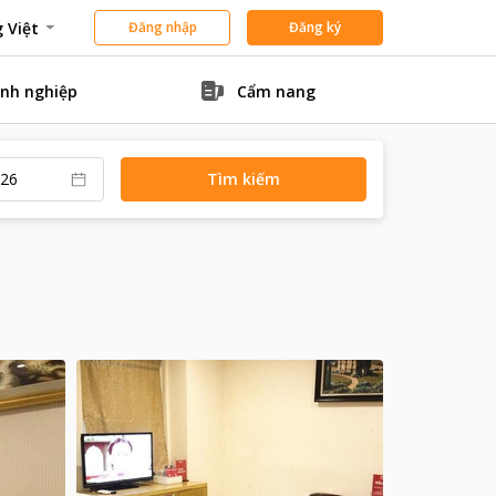
 Việt
Đăng nhập
Đăng ký
nh nghiệp
Cẩm nang
Tìm kiếm