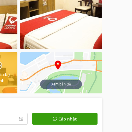
àn bộ
ình
Xem bản đồ
Cập nhật