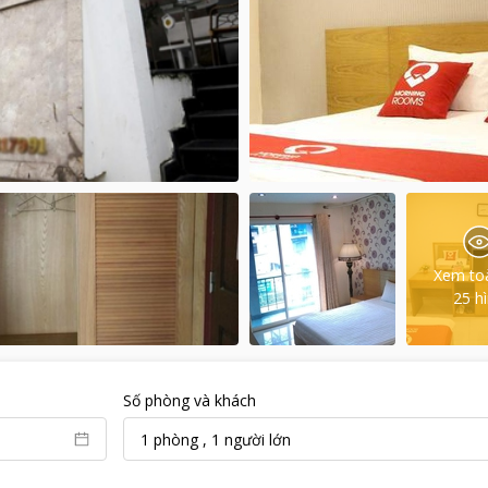
Xem to
25
h
Số phòng và khách
1
phòng
,
1
người lớn