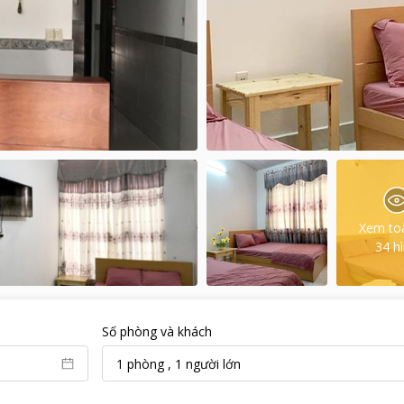
Xem to
34
h
Số phòng và khách
1
phòng
,
1
người lớn