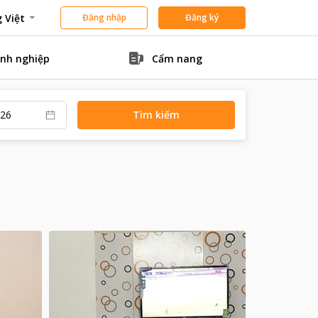
 Việt
Đăng nhập
Đăng ký
nh nghiệp
Cẩm nang
Tìm kiếm