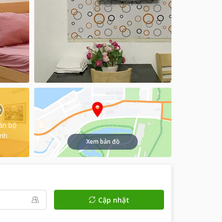
àn bộ
ình
Xem bản đồ
Cập nhật