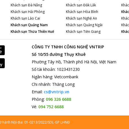
Khách sạn
Đà Nẵng
Khách sạn
Đắk Lắk
Khác
Khách sạn
Hải Phòng
Khách sạn
Hòa Bình
Khác
Khách sạn
Lào Cai
Khách sạn
Nghệ An
Khác
Khách sạn
Quảng Nam
Khách sạn
Quảng Ngãi
Khác
Khách sạn
Thừa Thiên Huế
Khách sạn
Tiền Giang
Khác
CÔNG TY TNHH CÔNG NGHỆ VNTRIP
Số 10/55 đường Thụy Khuê
Phường Tây Hồ, Thành phố Hà Nội, Việt Nam
Số tài khoản
:
1023431230
Ngân hàng
:
Vietcombank
Chi nhánh
:
Thăng Long
Email:
cs@vntrip.vn
Phòng:
096 326 6688
Vé:
094 752 6688
lữ hành Nội địa: 01-0213/2022/SDL-GP LHNĐ