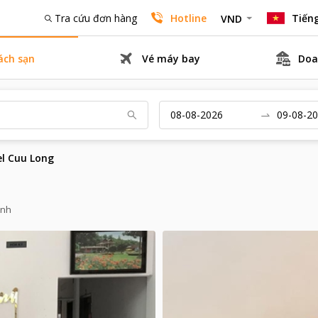
Tra cứu đơn hàng
Hotline
Tiếng
VND
ách sạn
Vé máy bay
Doa
l Cuu Long
inh