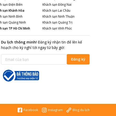
h sạn
Điện Biên
Khách sạn
Đồng Nai
h sạn
Khánh Hòa
Khách sạn
Lai Châu
h sạn
Ninh Bình
Khách sạn
Ninh Thuận
h sạn
Quảng Ninh
Khách sạn
Quảng Trị
h sạn
TP Hồ Chí Minh
Khách sạn
Vĩnh Phúc
Du lịch thông minh
!
Đăng ký nhận tin để lên kế
hoạch cho kỳ nghỉ tới ngay từ bây giờ
:
Đăng ký
Facebook
Instagram
Blog du lịch