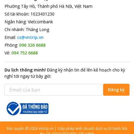
Phường Tây Hồ, Thành phố Hà Nội, Việt Nam
Số tài khoản
:
1023431230
Ngân hàng
:
Vietcombank
Chi nhánh
:
Thăng Long
Email:
cs@vntrip.vn
Phòng:
096 326 6688
Vé:
094 752 6688
Du lịch thông minh
!
Đăng ký nhận tin để lên kế hoạch cho kỳ
nghỉ tới ngay từ bây giờ
:
Đăng ký
Bản quyền
©
2026
Vntrip.vn
|
Giấy phép kinh doanh dịch vụ lữ hành Nội
địa: 01-0213/2022/SDL-GP LHNĐ