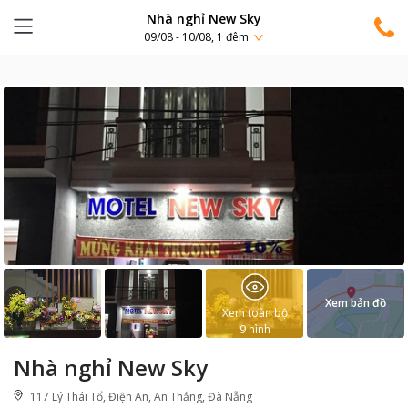
Nhà nghỉ New Sky
09/08 - 10/08, 1 đêm
Xem bản đồ
Xem toàn bộ
9
hình
Nhà nghỉ New Sky
117 Lý Thái Tổ, Điện An, An Thắng, Đà Nẵng