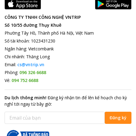
CÔNG TY TNHH CÔNG NGHỆ VNTRIP
Số 10/55 đường Thụy Khuê
Phường Tây Hồ, Thành phố Hà Nội, Việt Nam
Số tài khoản
:
1023431230
Ngân hàng
:
Vietcombank
Chi nhánh
:
Thăng Long
Email:
cs@vntrip.vn
Phòng:
096 326 6688
Vé:
094 752 6688
Du lịch thông minh
!
Đăng ký nhận tin để lên kế hoạch cho kỳ
nghỉ tới ngay từ bây giờ
:
Đăng ký