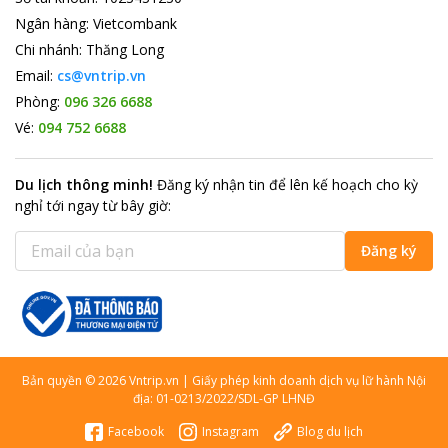
Ngân hàng
:
Vietcombank
Chi nhánh
:
Thăng Long
Email:
cs@vntrip.vn
Phòng:
096 326 6688
Vé:
094 752 6688
Du lịch thông minh
!
Đăng ký nhận tin để lên kế hoạch cho kỳ
nghỉ tới ngay từ bây giờ
:
Đăng ký
Bản quyền
©
2026
Vntrip.vn
|
Giấy phép kinh doanh dịch vụ lữ hành Nội
địa: 01-0213/2022/SDL-GP LHNĐ
Facebook
Instagram
Blog du lịch