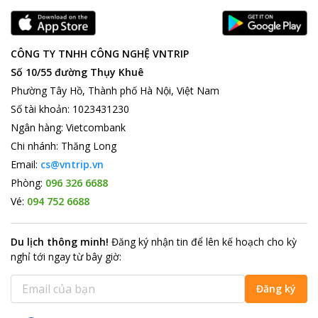
CÔNG TY TNHH CÔNG NGHỆ VNTRIP
Số 10/55 đường Thụy Khuê
Phường Tây Hồ, Thành phố Hà Nội, Việt Nam
Số tài khoản
:
1023431230
Ngân hàng
:
Vietcombank
Chi nhánh
:
Thăng Long
Email:
cs@vntrip.vn
Phòng:
096 326 6688
Vé:
094 752 6688
Du lịch thông minh
!
Đăng ký nhận tin để lên kế hoạch cho kỳ
nghỉ tới ngay từ bây giờ
:
Đăng ký