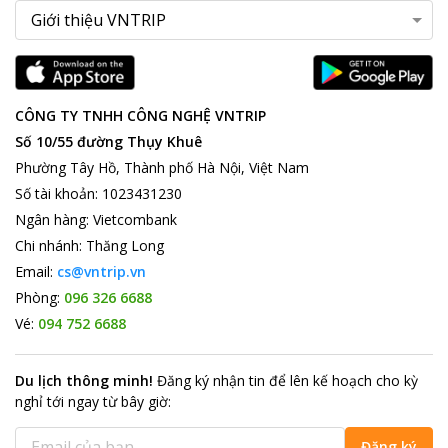
CÔNG TY TNHH CÔNG NGHỆ VNTRIP
Số 10/55 đường Thụy Khuê
Phường Tây Hồ, Thành phố Hà Nội, Việt Nam
Số tài khoản
:
1023431230
Ngân hàng
:
Vietcombank
Chi nhánh
:
Thăng Long
Email:
cs@vntrip.vn
Phòng:
096 326 6688
Vé:
094 752 6688
Du lịch thông minh
!
Đăng ký nhận tin để lên kế hoạch cho kỳ
nghỉ tới ngay từ bây giờ
:
Đăng ký