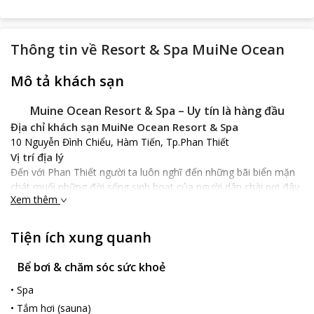
Thông tin về
Resort & Spa MuiNe Ocean
Mô tả khách sạn
Muine Ocean Resort & Spa – Uy tín là hàng đầu
Địa chỉ khách sạn MuiNe Ocean Resort & Spa
10 Nguyễn Đình Chiểu, Hàm Tiến, Tp.Phan Thiết
Vị trí địa lý
Đến với Phan Thiết người ta luôn nghĩ đến những bãi biển mặn
chát muối những đời sống sinh hoạt của người dân chài nơi đây
Xem thêm
cũng làm nên vẻ đẹp cho thành phố Phan Thiết. Nhưng ở giữa
những điều giản dị ấy lại xuất hiện hàng chục khu resort bậc
nhất thế giới và
Muine Ocean Resort & Spa
là một thiên đường
Tiện ích xung quanh
nhiệt đới nằm trên đường Nguyễn Đình Chiểu.
Đặc điểm của khách sạn
Bể bơi & chăm sóc sức khoẻ
Hai loại phòng ngủ chính phổ biến ở
Muine Ocean Resort &
•
Spa
Spa
đó là Bungalows và Villas. Tất cả các phòng được thiết kế
•
Tắm hơi (sauna)
hài hoà với kiến trúc truyền thống và cổ điển Việt Nam. Khách