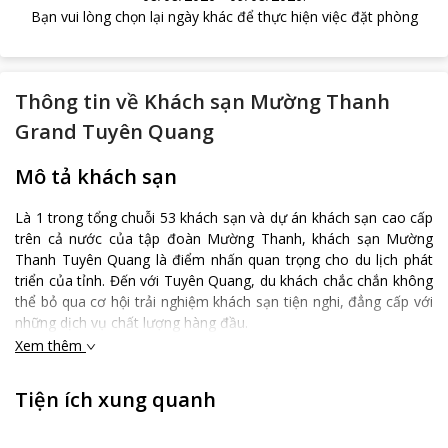
Bạn vui lòng chọn lại ngày khác để thực hiện việc đặt phòng
Thông tin về
Khách sạn Mường Thanh
Grand Tuyên Quang
Mô tả khách sạn
Là 1 trong tổng chuỗi 53 khách sạn và dự án khách sạn cao cấp
trên cả nước của tập đoàn Mường Thanh, khách sạn Mường
Thanh Tuyên Quang là điểm nhấn quan trọng cho du lịch phát
triển của tỉnh. Đến với Tuyên Quang, du khách chắc chắn không
thể bỏ qua cơ hội trải nghiệm khách sạn tiện nghi, đẳng cấp với
những dịch vụ chất lượng hàng đầu.
Xem thêm
Giới thiệu tổng quan khách sạn Mường Thanh Tuyên
Quang
Tiện ích xung quanh
Khách sạn Mường Thanh Tuyên Quang nằm tại vị trí 207 Bình
Thuận, tổ 32, phường Tân Quang, thành phố Tuyên Quang.
Được xây dựng trên tổng diện tích hơn 5.800m2 với số vốn đầu