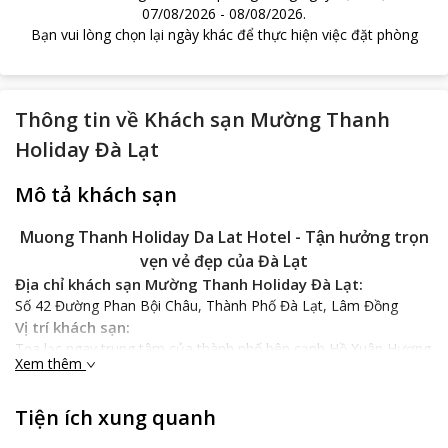
07/08/2026
-
08/08/2026
.
Bạn vui lòng chọn lại ngày khác để thực hiện việc đặt phòng
Thông tin về
Khách sạn Mường Thanh
Holiday Đà Lạt
Mô tả khách sạn
Muong Thanh Holiday Da Lat Hotel - Tận hưởng trọn
vẹn vẻ đẹp của Đà Lạt
Địa chỉ khách sạn Mường Thanh Holiday Đà Lạt:
Số 42 Đường Phan Bội Châu, Thành Phố Đà Lạt, Lâm Đồng
Vị trí khách sạn:
Tọa lạc ngay trung tâm của thành phố bên cạnh Hồ Xuân Hương
Xem thêm
yên ả, khách sạn
Mường Thanh Holiday Đà Lạt
sở hữu một vị trí
thuận tiện cho chuyến du lịch của bạn. Khách sạn nằm khá gần
khu chợ đêm Đà Lạt nổi tiếng với nhiều món ăn ngon, rẻ, hấp
Tiện ích xung quanh
dẫn. Bên cạnh đó, khi màn đêm buông xuống, bạn còn có thể