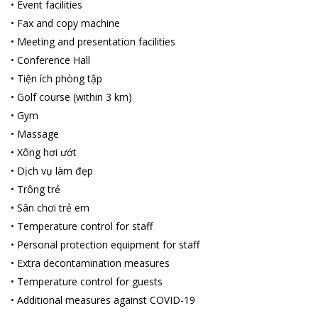
run nếu không chuẩn bị áo khoác ấm.
•
Event facilities
Đi dạo Hồ Xuân Hương vào buổi đêm sẽ thích hợp hơn với
•
Fax and copy machine
những cặp đôi thuê xe đi trên chiếc xe đạp ngắm cảnh, thư giãn,
•
Meeting and presentation facilities
trò chuyện khiến cho chuyến đi của du khách thêm nhiều kỷ
•
Conference Hall
niệm đẹp.
•
Tiện ích phòng tập
Bên cạnh đó còn rất nhiều điểm đến để du khách chọn lựa như:
•
Golf сourse (within 3 km)
vườn hoa, thung lung tình yêu, Chợ Đà Lạt, Thiền Viện Trúc
Lâm…
•
Gym
•
Massage
•
Xông hơi ướt
•
Dịch vụ làm đẹp
•
Trông trẻ
•
Sân chơi trẻ em
•
Temperature control for staff
•
Personal protection equipment for staff
•
Extra decontamination measures
•
Temperature control for guests
•
Additional measures against COVID-19