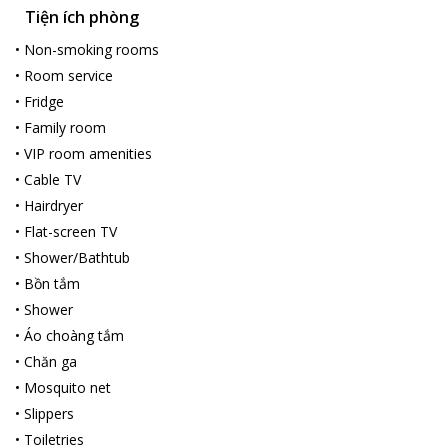
Tiện ích phòng
•
Non-smoking rooms
•
Room service
•
Fridge
•
Family room
•
VIP room amenities
•
Cable TV
•
Hairdryer
•
Flat-screen TV
•
Shower/Bathtub
•
Bồn tắm
•
Shower
•
Áo choàng tắm
•
Chăn ga
•
Mosquito net
•
Slippers
•
Toiletries