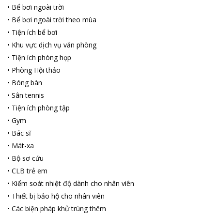
chức Seagames 31, khách sạn Mường Thanh Bắc Ninh chỉ được
•
Bể bơi ngoài trời
đón các đoàn cổ động viên, không được phép đón các đoàn
•
Bể bơi ngoài trời theo mùa
vận động viên, trọng tài và người của ban tổ chức Seagames.
•
Tiện ích bể bơi
•
Khu vực dịch vụ văn phòng
•
Tiện ích phòng họp
•
Phòng Hội thảo
•
Bóng bàn
•
Sân tennis
•
Tiện ích phòng tập
•
Gym
•
Bác sĩ
•
Mát-xa
•
Bộ sơ cứu
•
CLB trẻ em
•
Kiểm soát nhiệt độ dành cho nhân viên
•
Thiết bị bảo hộ cho nhân viên
•
Các biện pháp khử trùng thêm