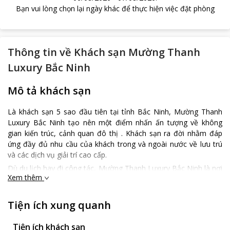
Bạn vui lòng chọn lại ngày khác để thực hiện việc đặt phòng
Thông tin về
Khách sạn Mường Thanh
Luxury Bắc Ninh
Mô tả khách sạn
Là khách sạn 5 sao đầu tiên tại tỉnh Bắc Ninh, Mường Thanh
Luxury Bắc Ninh tạo nên một điểm nhấn ấn tượng về không
gian kiến trúc, cảnh quan đô thị . Khách sạn ra đời nhằm đáp
ứng đầy đủ nhu cầu của khách trong và ngoài nước về lưu trú
và các dịch vụ giải trí cao cấp.
Dù du lịch hay đi công tác, Mường Thanh Luxury Bắc Ninh là nơi
Xem thêm
dừng chân tuyệt vời với quý khách khi đến thành phố Bắc Ninh.
Khách sạn chỉ cách trung tâm thành phố khoảng 1km, cách Sân
bay Nội Bài 40 phút đi xe. Khách sạn nằm tại vị trí giao thông
Tiện ích xung quanh
thuận tiện, du khách có thể thoải mái tham quan, khám phá các
điểm du lịch nổi tiếng.
Tiện ích khách sạn