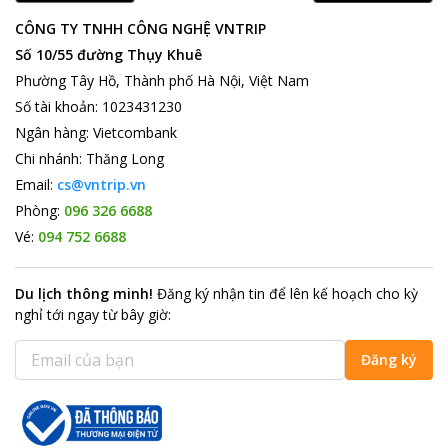
CÔNG TY TNHH CÔNG NGHỆ VNTRIP
Số 10/55 đường Thụy Khuê
Phường Tây Hồ, Thành phố Hà Nội, Việt Nam
Số tài khoản
:
1023431230
Ngân hàng
:
Vietcombank
Chi nhánh
:
Thăng Long
Email:
cs@vntrip.vn
Phòng:
096 326 6688
Vé:
094 752 6688
Du lịch thông minh
!
Đăng ký nhận tin để lên kế hoạch cho kỳ
nghỉ tới ngay từ bây giờ
:
Đăng ký