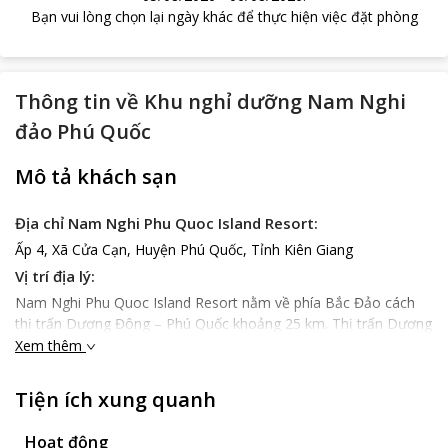
Bạn vui lòng chọn lại ngày khác để thực hiện việc đặt phòng
Thông tin về
Khu nghỉ dưỡng Nam Nghi
đảo Phú Quốc
Mô tả khách sạn
Địa chỉ Nam Nghi Phu Quoc Island Resort:
Ấp 4, Xã Cửa Cạn, Huyện Phú Quốc, Tỉnh Kiên Giang
Vị trí địa lý:
Nam Nghi Phu Quoc Island Resort nằm về phía Bắc Đảo cách
thị trấn Dương Đông – Phú Quốc khoảng 25 km. Thị trấn Dương
Đông và Suối Tranh đều nằm trong bán kính 45 phút lái xe từ
Xem thêm
Nam Nghi Phu Quoc Island. Sân bay gần nhất là sân bay quốc tế
Phú Quốc, cách đó 55 phút lái xe.
Tiện ích xung quanh
Đặc điểm Nam Nghi Phu Quoc Island Resort:
Nam Nghi Phu Quoc Island Resort thừa hưởng cảnh quan thiên
Hoạt động