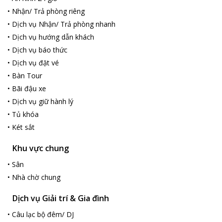
cho thuê xe đạp. Đây là lựa chọn tuyệt vời cho du khách thích sự
•
Nhận/ Trả phòng riêng
tĩnh lặng, thư giãn và đi dạo trên bãi biển.
•
Dịch vụ Nhận/ Trả phòng nhanh
•
Dịch vụ hướng dẫn khách
•
Dịch vụ báo thức
•
Dịch vụ đặt vé
•
Bàn Tour
•
Bãi đậu xe
•
Dịch vụ giữ hành lý
•
Tủ khóa
•
Két sắt
Khu vực chung
•
Sân
•
Nhà chờ chung
Dịch vụ Giải trí & Gia đình
•
Câu lạc bộ đêm/ DJ