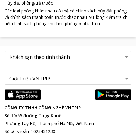
Hủy đặt phòng/trả trước
Phương
là các Khu Du lịch tham quan thắng cảnh như: Tượng
Các loại phòng khác nhau có thể có chính sách hủy đặt phòng
đài Chúa Kitô, di tích Hải đăng, di tích trạm Radar, di tích Bạch
và chính sách thanh toán trước khác nhau
.
Vui lòng kiểm tra chi
Dinh, Cáp treo Vũng tàu… quí khách cũng chỉ cần vài phút đi
tiết chính sách phòng khi chọn phòng ở phía trên
taxi. Ngoài ra, quý khách cũng có thể thuê xe máy, xe đạp đôi
dong ruổi dọc con đường biển quanh năm gió mát , ngắm nhìn
mênh mông biển cả, cùng đưa mắt dõi theo từng đàn chim tung
cánh, là đà trên mặt nước với từng làn sóng vỗ bờ cũng rất hùng
vĩ, lãng mạn và nên thơ.
CÔNG TY TNHH CÔNG NGHỆ VNTRIP
Số 10/55 đường Thụy Khuê
Phường Tây Hồ, Thành phố Hà Nội, Việt Nam
Số tài khoản
:
1023431230