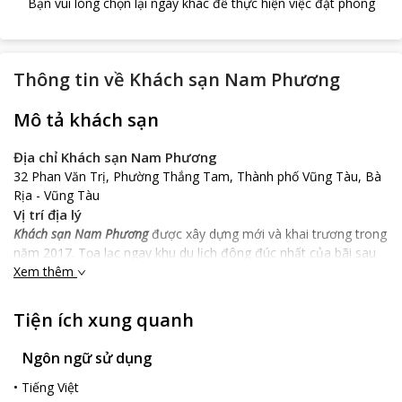
Bạn vui lòng chọn lại ngày khác để thực hiện việc đặt phòng
Thông tin về
Khách sạn Nam Phương
Mô tả khách sạn
Địa chỉ Khách sạn Nam Phương
32 Phan Văn Trị, Phường Thắng Tam, Thành phố Vũng Tàu, Bà
Rịa - Vũng Tàu
Vị trí địa lý
Khách sạn Nam Phương
được xây dựng mới và khai trương trong
năm 2017. Tọa lạc ngay khu du lịch đông đúc nhất của bãi sau
Xem thêm
thành phố Vũng Tàu. Chỉ cần 3 phút taxi từ tàu cánh ngầm hay
bến xe Nam Kì Khởi Nghĩa quý khách đã đến được
Khách sạn
Nam Phương
tại 32 Phan Văn Trị, phường Thắng Tam, Thành
Tiện ích xung quanh
phố Vũng Tàu. Là trung tâm của khu du lịch Vũng Tàu, chỉ vài
chục mét quý khách đã đến ngay bãi tắm Thùy Vân sạch đẹp.
Ngôn ngữ sử dụng
Khách sạn gần khu chợ đêm nhộn nhịp, hải sản tươi sống và du
khách chỉ mất 10 phút đi taxi tới tượng chúa jesus.
•
Tiếng Việt