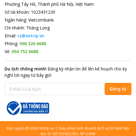
Phường Tây Hồ, Thành phố Hà Nội, Việt Nam
Số tài khoản
:
1023431230
Ngân hàng
:
Vietcombank
Chi nhánh
:
Thăng Long
Email:
cs@vntrip.vn
Phòng:
096 326 6688
Vé:
094 752 6688
Du lịch thông minh
!
Đăng ký nhận tin để lên kế hoạch cho kỳ
nghỉ tới ngay từ bây giờ
:
Đăng ký
Bản quyền
©
2026
Vntrip.vn
|
Giấy phép kinh doanh dịch vụ lữ hành Nội
địa: 01-0213/2022/SDL-GP LHNĐ