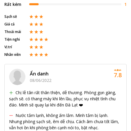
Rất kém
1
Sạch sẽ
Giá cả
Thoải mái
Tiện nghi
Vị trí
Nhân viên
Ẩn danh
7.8
08/06/2022
Chị lễ tân rất thân thiện, dễ thương. Phòng gọn gàng,
sạch sẽ. có thang máy khi lên lầu, phục vụ nhiệt tình chu
đáo. Mình sẽ quay lại khi đến Đà Lạt ❤️
Nước tắm lạnh, không ấm lắm. Mình tắm bị lạnh.
Nhưng phòng sạch sẽ, êm dễ chịu. Cách âm chưa tốt lắm,
vẫn hơi ồn khi phòng bên cạnh nói to, bật nhạc.