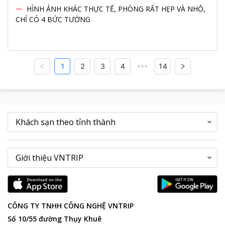
HÌNH ẢNH KHÁC THỰC TẾ, PHÒNG RẤT HẸP VÀ NHỎ,
CHỈ CÓ 4 BỨC TƯỜNG
1
2
3
4
14
•••
CÔNG TY TNHH CÔNG NGHỆ VNTRIP
Số 10/55 đường Thụy Khuê