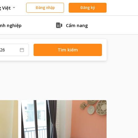
 Việt
Đăng nhập
Đăng ký
nh nghiệp
Cẩm nang
Tìm kiếm