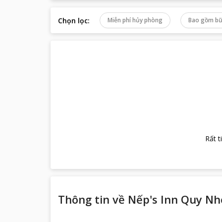
Chọn lọc
:
Miễn phí hủy phòng
Bao gồm bữ
Rất t
Thông tin về
Nếp's Inn Quy N