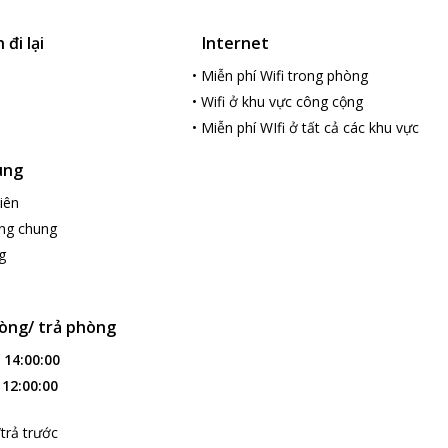
đi lại
Internet
•
Miễn phí Wifi trong phòng
•
Wifi ở khu vực công cộng
•
Miễn phí WIfi ở tất cả các khu vực
ung
iên
ng chung
g
òng/ trả phòng
:
14:00:00
:
12:00:00
trả trước