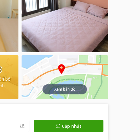
àn bộ
ình
Xem bản đồ
Cập nhật