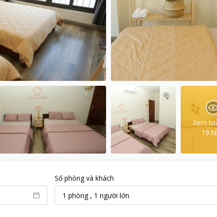
Xem to
19
h
Số phòng và khách
1
phòng
,
1
người lớn