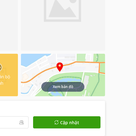
àn bộ
nh
Xem bản đồ
Cập nhật