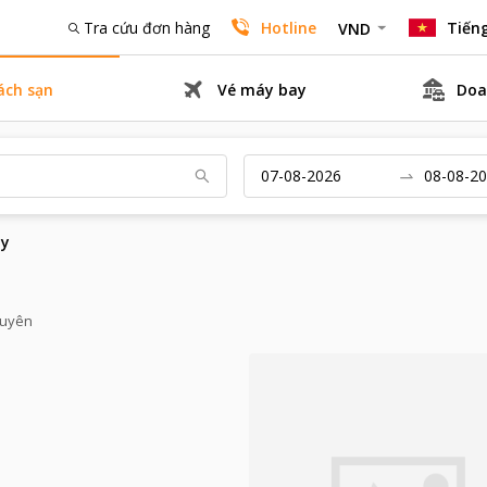
Tra cứu đơn hàng
Hotline
Tiếng
VND
ách sạn
Vé máy bay
Doa
ay
guyên