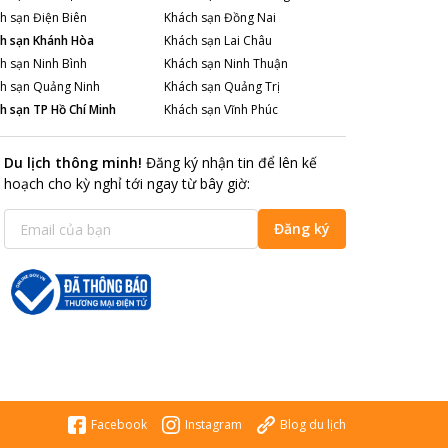
h sạn
Điện Biên
Khách sạn
Đồng Nai
h sạn
Khánh Hòa
Khách sạn
Lai Châu
h sạn
Ninh Bình
Khách sạn
Ninh Thuận
h sạn
Quảng Ninh
Khách sạn
Quảng Trị
h sạn
TP Hồ Chí Minh
Khách sạn
Vĩnh Phúc
Du lịch thông minh
!
Đăng ký nhận tin để lên kế
hoạch cho kỳ nghỉ tới ngay từ bây giờ
:
Đăng ký
Facebook
Instagram
Blog du lịch