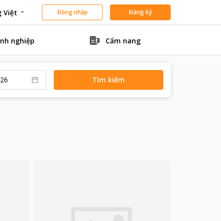
 Việt
Đăng nhập
Đăng ký
nh nghiệp
Cẩm nang
Tìm kiếm