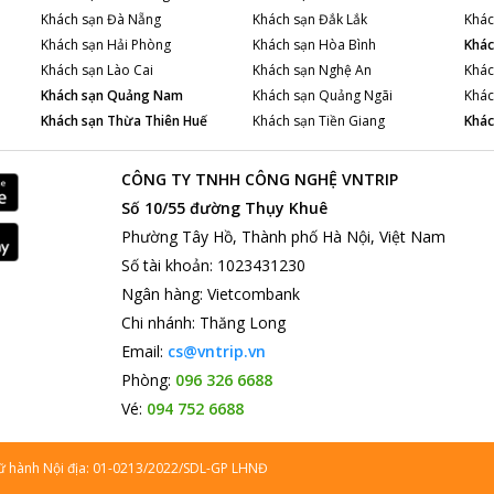
Khách sạn
Đà Nẵng
Khách sạn
Đắk Lắk
Khác
Khách sạn
Hải Phòng
Khách sạn
Hòa Bình
Khác
Khách sạn
Lào Cai
Khách sạn
Nghệ An
Khác
Khách sạn
Quảng Nam
Khách sạn
Quảng Ngãi
Khác
Khách sạn
Thừa Thiên Huế
Khách sạn
Tiền Giang
Khác
CÔNG TY TNHH CÔNG NGHỆ VNTRIP
Số 10/55 đường Thụy Khuê
Phường Tây Hồ, Thành phố Hà Nội, Việt Nam
Số tài khoản
:
1023431230
Ngân hàng
:
Vietcombank
Chi nhánh
:
Thăng Long
Email:
cs@vntrip.vn
Phòng:
096 326 6688
Vé:
094 752 6688
lữ hành Nội địa: 01-0213/2022/SDL-GP LHNĐ