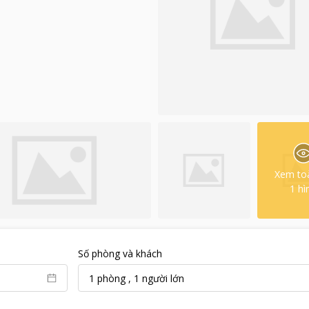
Xem to
1
hì
Số phòng và khách
1
phòng
,
1
người lớn