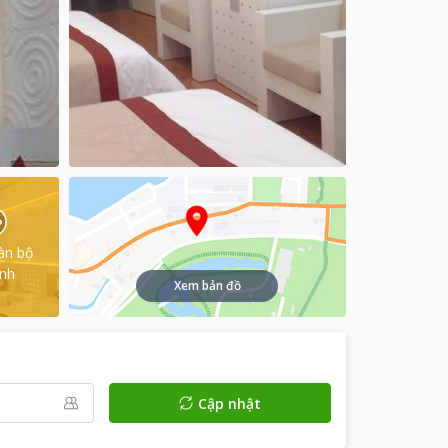
àn bộ
ình
Xem bản đồ
Cập nhật