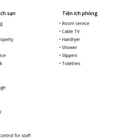
ách sạn
Tiện ích phòng
ng
•
Room service
•
Cable TV
roperty
•
Hairdryer
•
Shower
nce
•
Slippers
k
•
Toiletries
age
y
ontrol for staff