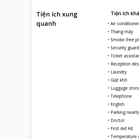
Tiện ích xung
Tiện ích kh
quanh
•
Air conditioni
•
Thang máy
•
Smoke-free p
•
Security guard
•
Ticket assista
•
Reception des
•
Laundry
•
Giặt khô
•
Luggage stor
•
Telephone
•
English
•
Parking nearb
•
Doctor
•
First Aid Kit
•
Temperature c