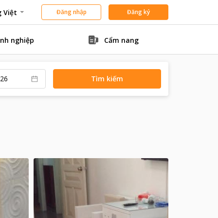
 Việt
Đăng nhập
Đăng ký
nh nghiệp
Cẩm nang
Tìm kiếm