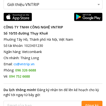
CÔNG TY TNHH CÔNG NGHỆ VNTRIP
Số 10/55 đường Thụy Khuê
Phường Tây Hồ, Thành phố Hà Nội, Việt Nam
Số tài khoản
:
1023431230
Ngân hàng
:
Vietcombank
Chi nhánh
:
Thăng Long
Email:
cs@vntrip.vn
Phòng:
096 326 6688
Vé:
094 752 6688
Du lịch thông minh
!
Đăng ký nhận tin để lên kế hoạch cho kỳ
nghỉ tới ngay từ bây giờ
:
Đăng ký