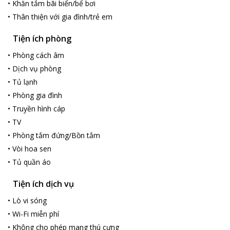
•
Khăn tắm bãi biển/bể bơi
•
Thân thiện với gia đình/trẻ em
Tiện ích phòng
•
Phòng cách âm
•
Dịch vụ phòng
•
Tủ lạnh
•
Phòng gia đình
•
Truyền hình cáp
•
TV
•
Phòng tắm đứng/Bồn tắm
•
Vòi hoa sen
•
Tủ quần áo
Tiện ích dịch vụ
•
Lò vi sóng
•
Wi-Fi miễn phí
•
Không cho phép mang thú cưng