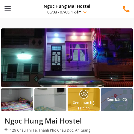
Ngoc Hung Mai Hostel
06/08 - 07/08, 1 đêm
Xem bản đồ
Xem toàn bộ
11
hình
Ngoc Hung Mai Hostel
129 Châu Thị Tế, Thành Phố Châu Đốc, An Giang