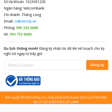
Số tài khoản
:
1023431230
Ngân hàng
:
Vietcombank
Chi nhánh
:
Thăng Long
Email:
cs@vntrip.vn
Phòng:
096 326 6688
Vé:
094 752 6688
Du lịch thông minh
!
Đăng ký nhận tin để lên kế hoạch cho kỳ
nghỉ tới ngay từ bây giờ
:
Đăng ký
Bản quyền
©
2026
Vntrip.vn
|
Giấy phép kinh doanh dịch vụ lữ hành Nội
địa: 01-0213/2022/SDL-GP LHNĐ
Facebook
Instagram
Blog du lịch