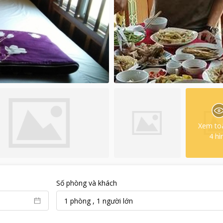
Xem to
4
hì
Số phòng và khách
1
phòng
,
1
người lớn