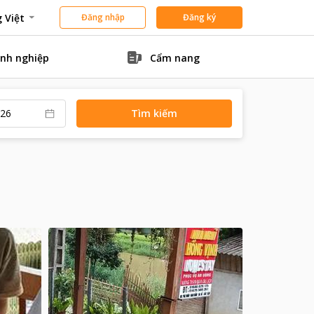
 Việt
Đăng nhập
Đăng ký
nh nghiệp
Cẩm nang
Tìm kiếm