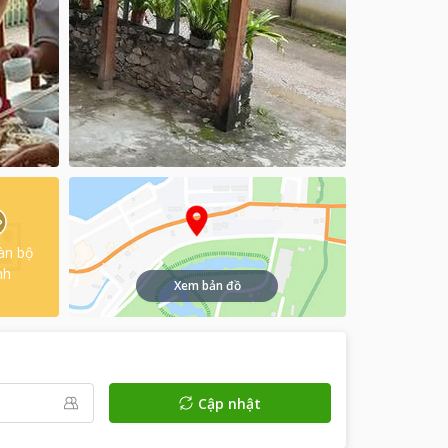
àn bộ
nh
Xem bản đồ
Cập nhật