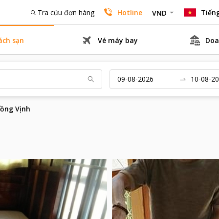
Tra cứu đơn hàng
Hotline
Tiếng
VND
ách sạn
Vé máy bay
Doa
ồng Vịnh