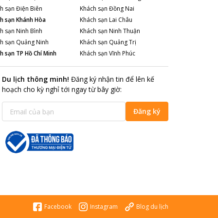
h sạn
Điện Biên
Khách sạn
Đồng Nai
h sạn
Khánh Hòa
Khách sạn
Lai Châu
h sạn
Ninh Bình
Khách sạn
Ninh Thuận
h sạn
Quảng Ninh
Khách sạn
Quảng Trị
h sạn
TP Hồ Chí Minh
Khách sạn
Vĩnh Phúc
Du lịch thông minh
!
Đăng ký nhận tin để lên kế
hoạch cho kỳ nghỉ tới ngay từ bây giờ
:
Đăng ký
Facebook
Instagram
Blog du lịch