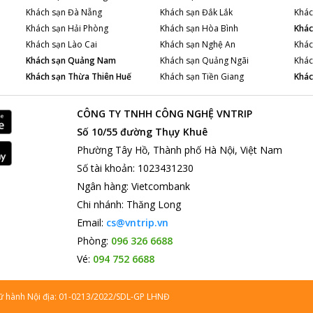
Khách sạn
Đà Nẵng
Khách sạn
Đắk Lắk
Khác
Khách sạn
Hải Phòng
Khách sạn
Hòa Bình
Khác
Khách sạn
Lào Cai
Khách sạn
Nghệ An
Khác
Khách sạn
Quảng Nam
Khách sạn
Quảng Ngãi
Khác
Khách sạn
Thừa Thiên Huế
Khách sạn
Tiền Giang
Khác
CÔNG TY TNHH CÔNG NGHỆ VNTRIP
Số 10/55 đường Thụy Khuê
Phường Tây Hồ, Thành phố Hà Nội, Việt Nam
Số tài khoản
:
1023431230
Ngân hàng
:
Vietcombank
Chi nhánh
:
Thăng Long
Email:
cs@vntrip.vn
Phòng:
096 326 6688
Vé:
094 752 6688
lữ hành Nội địa: 01-0213/2022/SDL-GP LHNĐ