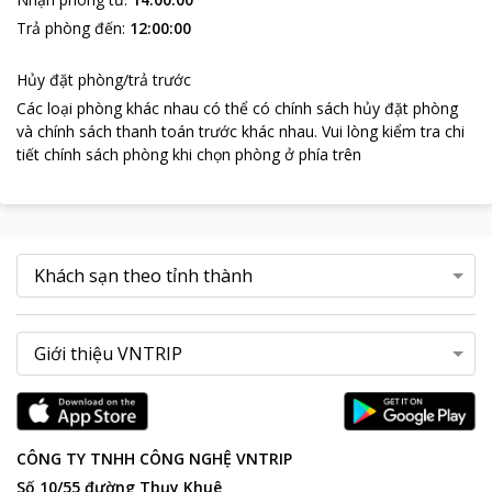
cá nhân miễn phí.
Trả phòng đến
:
12:00:00
Những điểm du lịch hút khách tại Nha Trang:
Nghỉ ngơi tại
Nha Trang City Apartments,
du khách chỉ phải
Hủy đặt phòng/trả trước
di chuyển 3,4km để đến tham quan bảo tàng Hải Dương Học.
Các loại phòng khác nhau có thể có chính sách hủy đặt phòng
Đến đây, du khách sẽ được nhìn tận mắt rất nhiều mẫu vật, loài
và chính sách thanh toán trước khác nhau
.
Vui lòng kiểm tra chi
sinh vật biển. Cách khách sạn 2,5 km là điểm giải trí nổi tiếng
tiết chính sách phòng khi chọn phòng ở phía trên
Sailing Club Nha Trang.
Nha Trang City Apartments
hứa hẹn là điểm nghỉ chân sẽ
mang lại nhiều cảm xúc, kỉ niệm khó quên cho du khách trong
chuyến du lịch, công tác.
CÔNG TY TNHH CÔNG NGHỆ VNTRIP
Số 10/55 đường Thụy Khuê