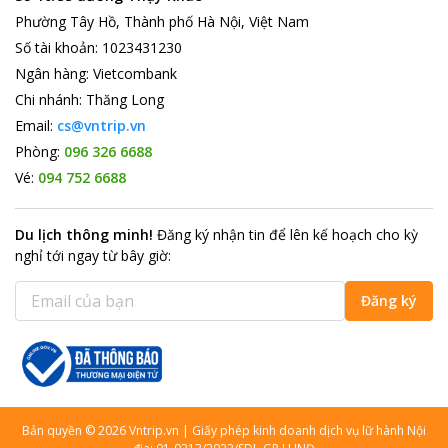
Phường Tây Hồ, Thành phố Hà Nội, Việt Nam
Số tài khoản
:
1023431230
Ngân hàng
:
Vietcombank
Chi nhánh
:
Thăng Long
Email:
cs@vntrip.vn
Phòng:
096 326 6688
Vé:
094 752 6688
Du lịch thông minh
!
Đăng ký nhận tin để lên kế hoạch cho kỳ
nghỉ tới ngay từ bây giờ
:
Đăng ký
Bản quyền
©
2026
Vntrip.vn
|
Giấy phép kinh doanh dịch vụ lữ hành Nội