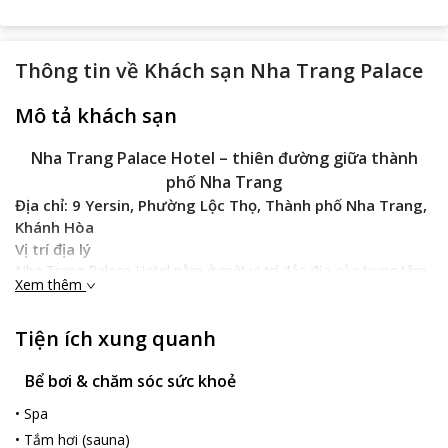
Thông tin về
Khách sạn Nha Trang Palace
Mô tả khách sạn
Nha Trang Palace Hotel – thiên đường giữa thành
phố Nha Trang
Địa chỉ: 9 Yersin, Phường Lộc Thọ, Thành phố Nha Trang,
Khánh Hòa
Vị trí địa lý
Nha Trang Palace Hotel nằm ở một vị trí đắc địa của trung tâm
Xem thêm
thành phố Nha Trang – thành phố biển được nhiều khách du lịch
yêu thích nhất. Khách sạn chỉ cách bờ biển Trần Phú 50m, ngoài
ra, xung quanh
Nha Trang Place Hotel
còn có rất nhiều địa điểm
Tiện ích xung quanh
du lịch lý tưởng của thành phố Nha Trang như: Bảo tàng Khánh
Hòa, Bảo tàng Alexandre và Chợ Đầm…
Bể bơi & chăm sóc sức khoẻ
Không chỉ là một vị trí lý tưởng gần các điểm du lịch, Nha Trang
•
Spa
Place Hotel còn rất gần các trung tâm mua sắm, khu thương
•
Tắm hơi (sauna)
mại và sân bay Nha Trang thuận lợi cho việc mua sắm, đi lại của