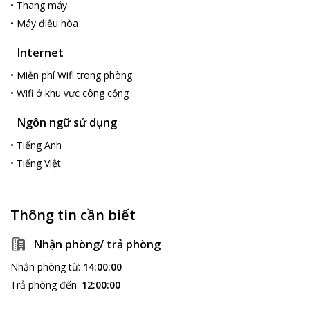
•
Thang máy
Với những ưu điểm tuyệt vời trên đây,
Nha Trang Place Hotel
được xem là một điểm đến hấp dẫn cho các du khách khi đặt
•
Máy điều hòa
chân đến Nha Trang.
Internet
•
Miễn phí Wifi trong phòng
•
Wifi ở khu vực công cộng
Ngôn ngữ sử dụng
•
Tiếng Anh
•
Tiếng Việt
Thông tin cần biết
Nhận phòng/ trả phòng
Nhận phòng từ
:
14:00:00
Trả phòng đến
:
12:00:00