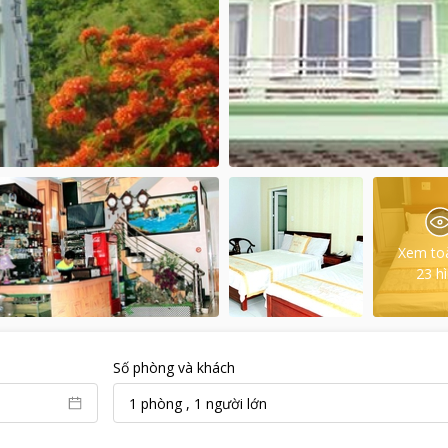
Xem to
23
h
Số phòng và khách
1
phòng
,
1
người lớn