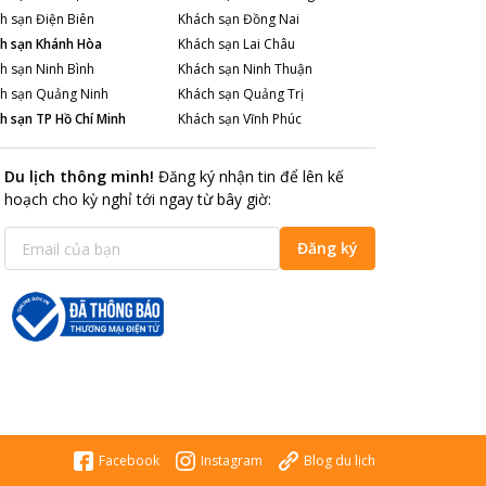
h sạn
Điện Biên
Khách sạn
Đồng Nai
h sạn
Khánh Hòa
Khách sạn
Lai Châu
h sạn
Ninh Bình
Khách sạn
Ninh Thuận
h sạn
Quảng Ninh
Khách sạn
Quảng Trị
h sạn
TP Hồ Chí Minh
Khách sạn
Vĩnh Phúc
Du lịch thông minh
!
Đăng ký nhận tin để lên kế
hoạch cho kỳ nghỉ tới ngay từ bây giờ
:
Đăng ký
Facebook
Instagram
Blog du lịch