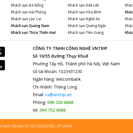
Khách sạn
Đà Nẵng
Khách sạn
Đắk Lắk
Khác
Khách sạn
Hải Phòng
Khách sạn
Hòa Bình
Khác
Khách sạn
Lào Cai
Khách sạn
Nghệ An
Khác
Khách sạn
Quảng Nam
Khách sạn
Quảng Ngãi
Khác
Khách sạn
Thừa Thiên Huế
Khách sạn
Tiền Giang
Khác
CÔNG TY TNHH CÔNG NGHỆ VNTRIP
Số 10/55 đường Thụy Khuê
Phường Tây Hồ, Thành phố Hà Nội, Việt Nam
Số tài khoản
:
1023431230
Ngân hàng
:
Vietcombank
Chi nhánh
:
Thăng Long
Email:
cs@vntrip.vn
Phòng:
096 326 6688
Vé:
094 752 6688
lữ hành Nội địa: 01-0213/2022/SDL-GP LHNĐ