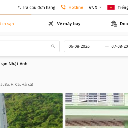
Tra cứu đơn hàng
Hotline
Tiếng
VND
ách sạn
Vé máy bay
Doa
 sạn Nhật Anh
t Bà, H. Cát Hải cũ)