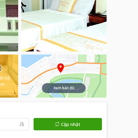
àn bộ
ình
Xem bản đồ
Cập nhật