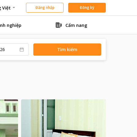
 Việt
Đăng nhập
Đăng ký
nh nghiệp
Cẩm nang
Tìm kiếm