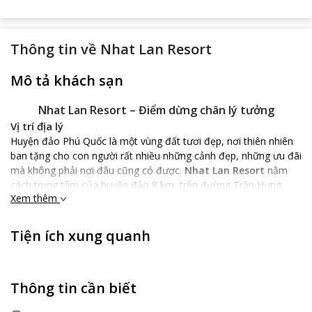
Thông tin về
Nhat Lan Resort
Mô tả khách sạn
Nhat Lan Resort – Điểm dừng chân lý tưởng
Vị trí địa lý
Huyện đảo Phú Quốc là một vùng đất tươi đẹp, nơi thiên nhiên
ban tặng cho con người rất nhiều những cảnh đẹp, những ưu đãi
mà không phải nơi đâu cũng có được.
Nhat Lan Resort
nằm
cách trung tâm của huyện đảo 8 km, trên đường Trần Hưng
Xem thêm
Đạo, một vị trí lý tưởng cho bạn có thể dễ dàng có được những
chuyến tham quan vui vẻ và thú vị nhất đến với huyện đảo xinh
đẹp này. Từ đây rất gần với những điểm đến nổi tiếng như
Tiện ích xung quanh
Trung tâm lặn Rainbow Divers, Trung tâm lặn biển PADI Việt
Nam, Công ty du lịch Việt Nam Explorer , Quán kem Buddy Ice
Cream,… sẽ cho bạn những trải nghiệm vô cùng thú vị.
Thông tin cần biết
Đặc điểm khách sạn
Khách sạn được xây dựng hiện đại và sang trọng với không gian