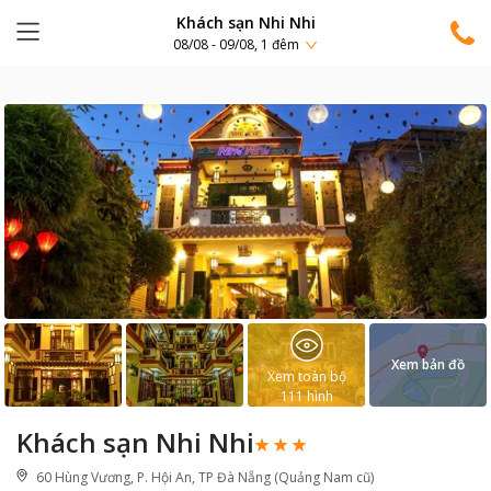
Khách sạn Nhi Nhi
08/08 - 09/08, 1 đêm
Xem bản đồ
Xem toàn bộ
111
hình
Khách sạn Nhi Nhi
60 Hùng Vương, P. Hội An, TP Đà Nẵng (Quảng Nam cũ)