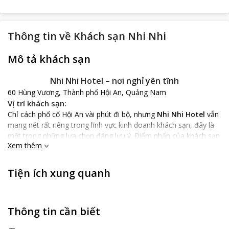
Thông tin về
Khách sạn Nhi Nhi
Mô tả khách sạn
Nhi Nhi Hotel – nơi nghỉ yên tĩnh
60 Hùng Vương, Thành phố Hội An, Quảng Nam
Vị trí khách sạn:
Chỉ cách phố cổ Hội An vài phút đi bộ, nhưng
Nhi Nhi Hotel
vẫn
mang nét rất riêng trong lĩnh vực kinh doanh khách sạn, đây là
một trong những lựa chọn đáng lưu ý. Điểm nhấn của khách sạn
Xem thêm
chính là vị trí gần ngay trung tâm phố cổ, cùng các di tích lịch sử
khác, bạn chỉ mất khoảng vài phút đi bộ là có thể tham quan
được phố cổ, chợ Hội An, Chùa Ông hay cầu Nhật Tân… và
Nhi
Tiện ích xung quanh
Nhi Hotel
chính là một sự lựa chọn tuyệt vời.
Đặc điểm khách sạn:
Các phòng nghỉ tại khách sạn 3 sao có 25 phòng rất đẹp và
Thông tin cần biết
sang trọng, đồ nội thất được bố trí hài hòa tạo nên vẻ đẹp tổng
thể tôn thêm nét đẹp của từng phòng. Tiện nghi được trang bị