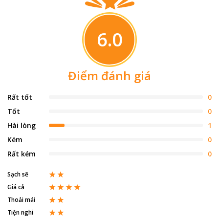
5.000m2, kéo dài từ cầu Gia Hội đến cầu Trường Tiền, Chợ
Đông Ba có ba lầu, trong đó là hàng ngàn gian hàng phục vụ
nhu cầu buôn bán.
6.0
Bạn có thể thăm thú khu chợ này, nếm thử những món ăn đặc
sản của Huế. Trong cái ồn ào náo nhiệt ở từng góc chợ, trong
cái lo toan tấp nập của người mua lẫn kẻ bán, tồn tại một nét
đẹp không lời nhuộm màu của lịch sử lẫn cuộc sống đời thường
Điểm đánh giá
cao quý mà không phải ai cũng có thể nhận biết.
Rất tốt
0
Tốt
0
Hài lòng
1
Kém
0
Rất kém
0
Sạch sẽ
Giá cả
Thoải mái
Tiện nghi