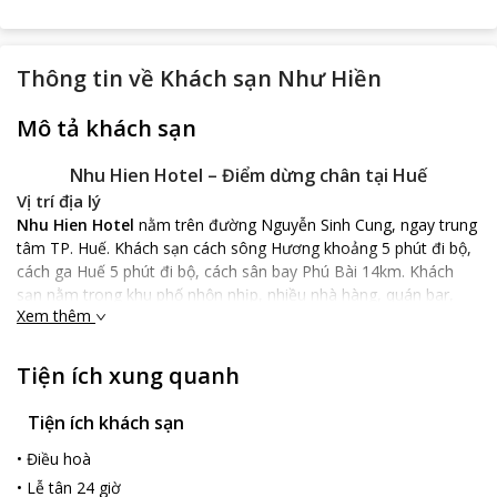
Thông tin về
Khách sạn Như Hiền
Mô tả khách sạn
Nhu Hien Hotel
– Điểm dừng chân tại Huế
Vị trí địa lý
Nhu Hien Hotel
nằm trên đường Nguyễn Sinh Cung, ngay trung
tâm TP. Huế. Khách sạn cách sông Hương khoảng 5 phút đi bộ,
cách ga Huế 5 phút đi bộ, cách sân bay Phú Bài 14km. Khách
sạn nằm trong khu phố nhộn nhịp, nhiều nhà hàng, quán bar,
Xem thêm
điểm du lịch nổi tiếng nên bạn dễ dàng sắp xếp lịch trình khi đến
thăm quan tại Huế.
Đặc điểm khách sạn
Tiện ích xung quanh
Nhu Hien Hotel
có kiến trúc trang nhã, hiện đại, tạo cảm giác
thân quen, gần gũi chứ không hề xa lạ cho khách. Từng tiểu tiết,
Tiện ích khách sạn
nội thất trong khách sạn đều được lựa chọn để tạo nên tổng thể
•
Điều hoà
hài hòa.
•
Lễ tân 24 giờ
Từ sân thượng của khách sạn, bạn có thể ngắm dòng sông